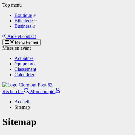
Aller
Top menu
au
Boutique
contenu
Billetterie
principal
Business
Aide et contact
Menu
Fermer
Mises en avant
Actualités
équipe pro
Classement
Calendrier
Recherche
Mon compte
Accueil
Sitemap
Sitemap