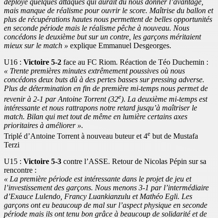
déployé quelques attaques qui aurait dû nous donner l’avantage,
mais manque de réalisme pour ouvrir le score. Maîtrise du ballon et
plus de récupérations hautes nous permettent de belles opportunités
en seconde période mais le réalisme pêche à nouveau. Nous
concédons le deuxième but sur un contre, les garçons méritaient
mieux sur le match »
explique Emmanuel Desgeorges.
U16 :
Victoire 5-2
face au FC Riom. Réaction de Téo Duchemin :
« Trente premières minutes extrêmement poussives où nous
concédons deux buts dû à des pertes basses sur pressing adverse.
Plus de détermination en fin de première mi-temps nous permet de
e
revenir à 2-1 par Antoine Torrent (32
). La deuxième mi-temps est
intéressante et nous rattrapons notre retard jusqu’à maîtriser le
match. Bilan qui met tout de même en lumière certains axes
prioritaires à améliorer ».
e
Triplé d’Antoine Torrent à nouveau buteur et 4
but de Mustafa
Terzi
U15 :
Victoire 5-3
contre l’ASSE. Retour de Nicolas Pépin sur sa
rencontre :
« La première période est intéressante dans le projet de jeu et
l’investissement des garçons. Nous menons 3-1 par l’intermédiaire
d’Exauce Lulendo, Francy Luankianzulu et Mathéo Egli. Les
garçons ont eu beaucoup de mal sur l’aspect physique en seconde
période mais ils ont tenu bon grâce à beaucoup de solidarité et de