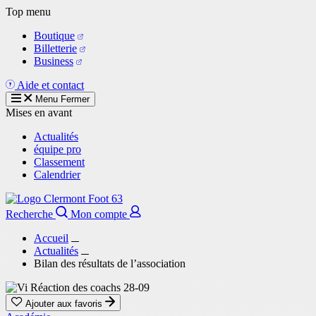
Aller
Top menu
au
Boutique
contenu
Billetterie
principal
Business
Aide et contact
Menu
Fermer
Mises en avant
Actualités
équipe pro
Classement
Calendrier
Recherche
Mon compte
Accueil
Actualités
Bilan des résultats de l’association
Ajouter aux favoris