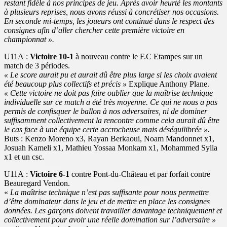
restant fidèle à nos principes de jeu. Après avoir heurté les montants
à plusieurs reprises, nous avons réussi à concrétiser nos occasions.
En seconde mi-temps, les joueurs ont continué dans le respect des
consignes afin d’aller chercher cette première victoire en
championnat ».
U11A :
Victoire 10-1
à nouveau contre le F.C Etampes sur un
match de 3 périodes.
« Le score aurait pu et aurait dû être plus large si les choix avaient
été beaucoup plus collectifs et précis »
Explique Anthony Plane.
« Cette victoire ne doit pas faire oublier que la maîtrise technique
individuelle sur ce match a été très moyenne. Ce qui ne nous a pas
permis de confisquer le ballon à nos adversaires, ni de dominer
suffisamment collectivement la rencontre comme cela aurait dû être
le cas face à une équipe certe accrocheuse mais déséquilibrée ».
Buts : Kenzo Moreno x3, Rayan Berkaoui, Noam Mandonnet x1,
Josuah Kameli x1, Mathieu Yossaa Monkam x1, Mohammed Sylla
x1 et un csc.
U11A :
Victoire 6-1
contre Pont-du-Château et par forfait contre
Beauregard Vendon.
«
La maîtrise technique n’est pas suffisante pour nous permettre
d’être dominateur dans le jeu et de mettre en place les consignes
données. Les garçons doivent travailler davantage techniquement et
collectivement pour avoir une réelle domination sur l’adversaire »