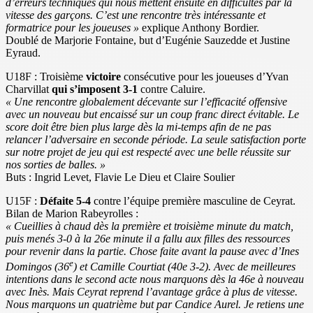
d’erreurs techniques qui nous mettent ensuite en difficultés par la
vitesse des garçons. C’est une rencontre très intéressante et
formatrice pour les joueuses »
explique Anthony Bordier.
Doublé de Marjorie Fontaine, but d’Eugénie Sauzedde et Justine
Eyraud.
U18F : Troisième
victoire
consécutive pour les joueuses d’Yvan
Charvillat
qui s’imposent 3-1
contre Caluire.
« Une rencontre globalement décevante sur l’efficacité offensive
avec un nouveau but encaissé sur un coup franc direct évitable. Le
score doit être bien plus large dès la mi-temps afin de ne pas
relancer l’adversaire en seconde période. La seule satisfaction porte
sur notre projet de jeu qui est respecté avec une belle réussite sur
nos sorties de balles. »
Buts : Ingrid Levet, Flavie Le Dieu et Claire Soulier
U15F :
Défaite 5-4
contre l’équipe première masculine de Ceyrat.
Bilan de Marion Rabeyrolles :
« Cueillies à chaud dès la première et troisième minute du match,
puis menés 3-0 à la 26e minute il a fallu aux filles des ressources
pour revenir dans la partie. Chose faite avant la pause avec d’Ines
e
Domingos (36
) et Camille Courtiat (40e 3-2). Avec de meilleures
intentions dans le second acte nous marquons dès la 46e à nouveau
avec Inès. Mais Ceyrat reprend l’avantage grâce à plus de vitesse.
Nous marquons un quatrième but par Candice Aurel. Je retiens une