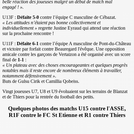
belle réaction des joueuses malgré un début de match mal
engagé ! ».
U13F :
Défaite 5-0
contre l’équipe C masculine de Cébazat.
« Les attitudes n’étaient pas bonne collectivement et
individuellement »
regrette Justine Eyraud qui attend une réaction
sur la prochaine rencontre !
U11F :
Défaite 6-1
contre l’équipe A masculine de Pont-du-Château
et victoire par forfait contre Beauregard l'évêque. Une opposition
amicale contre les garçons de Vertaizon a été organisé avec un score
final de
1-1
:
« Un plateau avec des choses encourageantes et quelques progrès
notables mais il reste encore de nombreux éléments à travailler,
notamment défensivement ».
Buts de Gulsu Cirik et Camillia Qobeiss.
Vingt joueuses U7, U8 et U9 évoluaient sur les terrains de Blanzat
et de Thiers pour la rentrée du football des petits.
Quelques photos des matchs U15 contre l'ASSE,
R1F contre le FC St Etienne et R1 contre Thiers