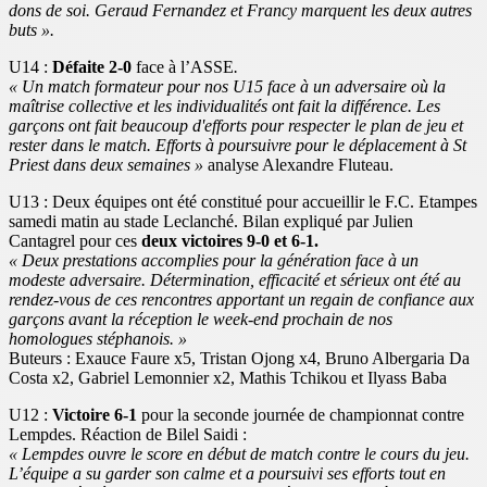
dons de soi. Geraud Fernandez et Francy marquent les deux autres
buts ».
U14 :
Défaite 2-0
face à l’ASSE
.
« Un match formateur pour nos U15 face à un adversaire où la
maîtrise collective et les individualités ont fait la différence. Les
garçons ont fait beaucoup d'efforts pour respecter le plan de jeu et
rester dans le match. Efforts à poursuivre pour le déplacement à St
Priest dans deux semaines »
analyse Alexandre Fluteau.
U13 : Deux équipes ont été constitué pour accueillir le F.C. Etampes
samedi matin au stade Leclanché. Bilan expliqué par Julien
Cantagrel pour ces
deux victoires 9-0 et 6-1.
« Deux prestations accomplies pour la génération face à un
modeste adversaire. Détermination, efficacité et sérieux ont été au
rendez-vous de ces rencontres apportant un regain de confiance aux
garçons avant la réception le week-end prochain de nos
homologues stéphanois. »
Buteurs : Exauce Faure x5, Tristan Ojong x4, Bruno Albergaria Da
Costa x2, Gabriel Lemonnier x2, Mathis Tchikou et Ilyass Baba
U12 :
Victoire 6-1
pour la seconde journée de championnat contre
Lempdes. Réaction de Bilel Saidi :
« Lempdes ouvre le score en début de match contre le cours du jeu.
L’équipe a su garder son calme et a poursuivi ses efforts tout en