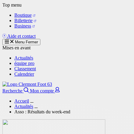
Aller
Top menu
au
Boutique
contenu
Billetterie
principal
Business
Aide et contact
Menu
Fermer
Mises en avant
Actualités
équipe pro
Classement
Calendrier
Recherche
Mon compte
Accueil
Actualités
Asso : Résultats du week-end