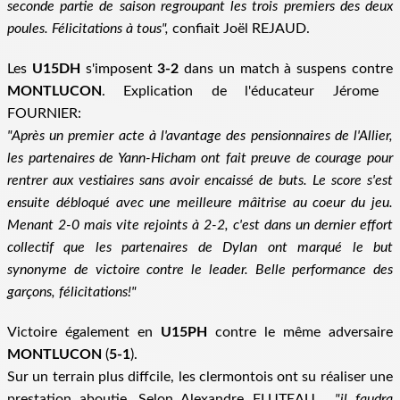
seconde partie de saison regroupant les trois premiers des deux
poules. Félicitations à tous",
confiait Joël REJAUD.
Les
U15DH
s'imposent
3-2
dans un match à suspens contre
MONTLUCON
. Explication de l'éducateur Jérome
FOURNIER:
"Après un premier acte à l'avantage des pensionnaires de l'Allier,
les partenaires de Yann-Hicham ont fait preuve de courage pour
rentrer aux vestiaires sans avoir encaissé de buts. Le score s'est
ensuite débloqué avec une meilleure mâitrise au coeur du jeu.
Menant 2-0 mais vite rejoints à 2-2, c
'est dans un dernier effort
collectif que les partenaires de Dylan ont marqué le but
synonyme de victoire contre le leader. Belle performance des
garçons, félicitations!"
Victoire également en
U15PH
contre le même adversaire
MONTLUCON
(
5-1
).
Sur un terrain plus diffcile, les clermontois ont su réaliser une
prestation aboutie. Selon Alexandre FLUTEAU,
"il faudra