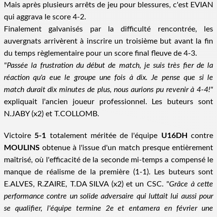
Mais après plusieurs arrêts de jeu pour blessures, c'est EVIAN
qui aggrava le score 4-2.
Finalement galvanisés par la difficulté rencontrée, les
auvergnats arrivèrent à inscrire un troisième but avant la fin
du temps règlementaire pour un score final fleuve de 4-3.
"Passée la frustration du début de match, je suis très fier de la
réaction qu'a eue le groupe une fois à dix. Je pense que si le
match durait dix minutes de plus, nous aurions pu revenir à 4-4!"
expliquait l'ancien joueur professionnel. Les buteurs sont
N.JABY (x2) et T.COLLOMB.
Victoire
5-1
totalement méritée de l'équipe
U16DH
contre
MOULINS
obtenue à l'issue d'un match presque entièrement
maîtrisé, où l'efficacité de la seconde mi-temps a compensé le
manque de réalisme de la première (1-1). Les buteurs sont
E.ALVES, R.ZAIRE, T.DA SILVA (x2) et un CSC.
"Grâce à cette
performance contre un solide adversaire qui luttait lui aussi pour
se qualifier, l'équipe termine 2e et entamera en février une