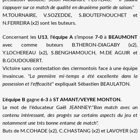
s'appuyer sur ce match de qualité en deuxième partie de saison."
M.TOURNAIRE, V.SOZEDDE, S.BOUTEFNOUCHET et
N.FERREIRA (x2) sont les buteurs.
Concernant les
U13
,
l'équipe A
s'impose
7-0
à
BEAUMONT
avec comme buteurs B.THERON-DIAGABY (x2),
Y.LOCHEREAU (x2), S.BENGHAMOUCH, M.DE AGUIR et
B.GOUDOUBERT.
Victoire sans contestation des clermontois face à une équipe
invaincue.
"La première mi-temps a été excellente dans la
possession et l'efficacité"
expliquait Sébastien BEAULATON.
L'équipe B
gagne
6-3
à
ST AMANT/VEYRE MONTON.
Le mot de l'éducateur Gaël JEANNEY:
"Bon match avec un
contenu intéressant, des progrès sur certains aspects du jeu et
notamment une très bonne entame de match".
Buts de M.COHADE (x2), C.CHASTANG (x2) et LAVOYER (x2)