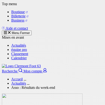
Aller
Top menu
au
Boutique
contenu
Billetterie
principal
Business
Aide et contact
Menu
Fermer
Mises en avant
Actualités
équipe pro
Classement
Calendrier
Recherche
Mon compte
Accueil
Actualités
Asso : Résultats du week-end