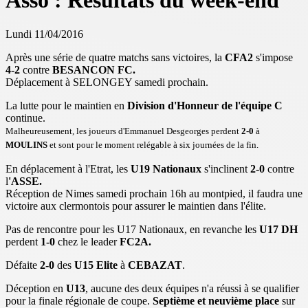
Asso : Résultats du week-end
Lundi 11/04/2016
Après une série de quatre matchs sans victoires, la
CFA2
s'impose
4-2
contre
BESANCON FC.
Déplacement à SELONGEY samedi prochain.
La lutte pour le maintien en
Division d'Honneur de l'équipe C
continue.
Malheureusement, les joueurs d'Emmanuel Desgeorges perdent
2-0
à
MOULINS
et sont pour le moment relégable à six journées de la fin.
En déplacement à l'Etrat, les
U19 Nationaux
s'inclinent
2-0
contre
l
'ASSE.
Réception de Nimes samedi prochain 16h au montpied, il faudra une
victoire aux clermontois pour assurer le maintien dans l'élite.
Pas de rencontre pour les U17 Nationaux, en revanche les
U17 DH
perdent
1-0
chez le leader
FC2A.
Défaite
2-0
des
U15 Elite
à
CEBAZAT
.
Déception en
U13
, aucune des deux équipes n'a réussi à se qualifier
pour la finale régionale de coupe.
Septième et neuvième place
sur