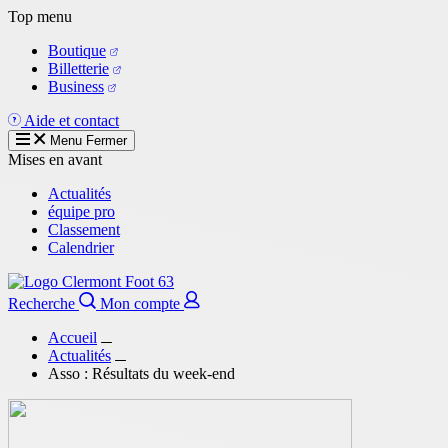
Aller
Top menu
au
Boutique
contenu
Billetterie
principal
Business
Aide et contact
Menu
Fermer
Mises en avant
Actualités
équipe pro
Classement
Calendrier
Recherche
Mon compte
Accueil
Actualités
Asso : Résultats du week-end