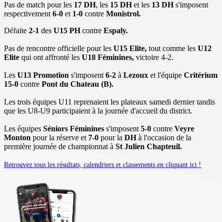
Pas de match pour les
17 DH
, les
15 DH
et les
13 DH
s'imposent
respectivement
6-0
et
1-0
contre
Monistrol.
Défaite
2-1
des
U15 PH
contre
Espaly.
Pas de rencontre officielle pour les
U15 Elite,
tout comme les
U12
Elite
qui ont affronté les
U18 Féminines,
victoire 4-2.
Les
U13 Promotion
s'imposent
6-2
à
Lezoux
et l'équipe
Critérium
15-0
contre
Pont du Chateau (B).
Les trois équipes U11 reprenaient les plateaux samedi dernier tandis
que les U8-U9 participaient à la journée d'accueil du district.
Les équipes
Séniors Féminines
s'imposent
5-0
contre
Veyre
Monton
pour la réserve et
7-0
pour la
DH
à l'occasion de la
première journée de championnat à
St Julien Chapteuil.
Retrouvez tous les résultats, calendriers et classements en cliquant ici !