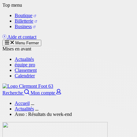
Aller
Top menu
au
Boutique
contenu
Billetterie
principal
Business
Aide et contact
Menu
Fermer
Mises en avant
Actualités
équipe pro
Classement
Calendrier
Recherche
Mon compte
Accueil
Actualités
Asso : Résultats du week-end