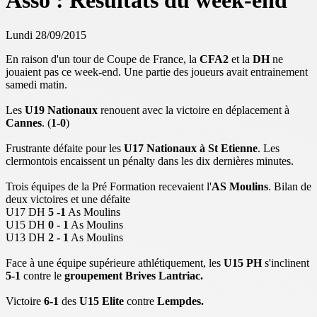
Asso : Résultats du week-end
Lundi 28/09/2015
En raison d'un tour de Coupe de France, la
CFA2
et la
DH
ne
jouaient pas ce week-end. Une partie des joueurs avait entrainement
samedi matin.
Les
U19 Nationaux
renouent avec la victoire en déplacement à
Cannes
. (
1-0
)
Frustrante défaite pour les
U17 Nationaux à St Etienne
. Les
clermontois encaissent un pénalty dans les dix dernières minutes.
Trois équipes de la Pré Formation recevaient l'
AS Moulins
. Bilan de
deux victoires et une défaite
U17 DH
5 -1
As Moulins
U15 DH
0 - 1
As Moulins
U13 DH
2 - 1
As Moulins
Face à une équipe supérieure athlétiquement, les
U15 PH
s'inclinent
5-1
contre le
groupement Brives Lantriac.
Victoire
6-1
des
U15 Elite
contre
Lempdes.