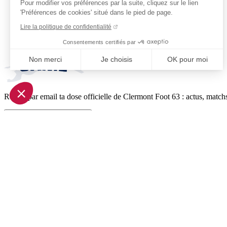
Pour modifier vos préférences par la suite, cliquez sur le lien
'Préférences de cookies' situé dans le pied de page.
Lire la politique de confidentialité
Consentements certifiés par
Non merci
Je choisis
OK pour moi
Axeptio consent
Plateforme de Gestion du Consentement : Personnalisez vo
Reçois par email ta dose officielle de Clermont Foot 63 : actus, matchs
Notre plateforme vous permet d'adapter et de gérer vos param
Je m'inscris à la newsletter
Pied de page (liens légaux)
© 2026 Clermont Foot 63
Présentation Générale
Mentions légales
Politique de confidentialité
Plan du site
Accessibilité: Partiellement conforme
Conditions générales de vente
Gestion des cookies
Réalisé par