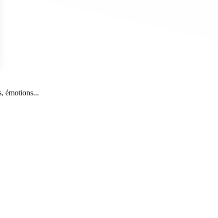
s Options
, émotions...
ètres de confidentialité, en garantissant la conformité avec le