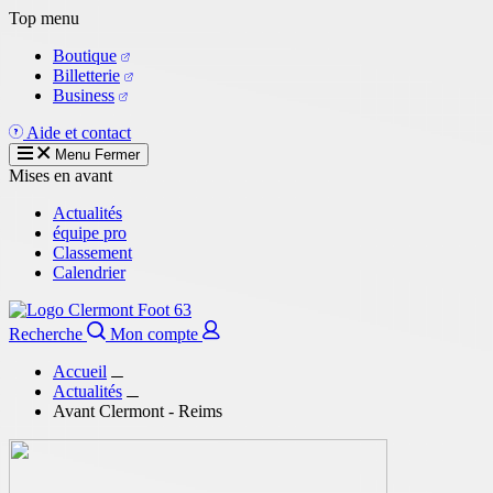
Aller
Top menu
au
Boutique
contenu
Billetterie
principal
Business
Aide et contact
Menu
Fermer
Mises en avant
Actualités
équipe pro
Classement
Calendrier
Recherche
Mon compte
Accueil
Actualités
Avant Clermont - Reims