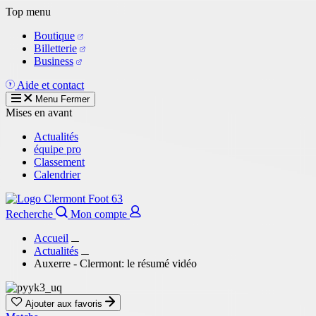
Aller
Top menu
au
Boutique
contenu
Billetterie
principal
Business
Aide et contact
Menu
Fermer
Mises en avant
Actualités
équipe pro
Classement
Calendrier
Recherche
Mon compte
Accueil
Actualités
Auxerre - Clermont: le résumé vidéo
Ajouter aux favoris