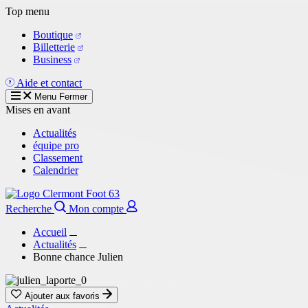
Aller
Top menu
au
Boutique
contenu
Billetterie
principal
Business
Aide et contact
Menu
Fermer
Mises en avant
Actualités
équipe pro
Classement
Calendrier
Recherche
Mon compte
Accueil
Actualités
Bonne chance Julien
Ajouter aux favoris