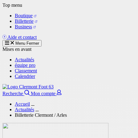
Aller
Top menu
au
Boutique
contenu
Billetterie
principal
Business
Aide et contact
Menu
Fermer
Mises en avant
Actualités
équipe pro
Classement
Calendrier
Recherche
Mon compte
Accueil
Actualités
Billetterie Clermont / Arles