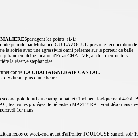
MALIERES
partagent les points. (
1-1
)
onde période par Mohamed GUILAVOGUI après une récupération de balle
te la soirée avec une agressivité omni présente sur le porteur de balle.
e coup franc en pleine lucarne d'Enzo CHAUVE, ancien clermontois.
ière la réserve stephanoise.
runet contre
LA CHAITAIGNERAIE CANTAL
.
dix durant plus d'une heure.
 second poid lourd du championnat, et s'inclinent logiquement
4-0
à l'
C, les jeunes protégés de Sébastien MAZEYRAT vont désormais devoir 
mercredi 1er mars.
 était au repos ce week-end avant d'affronter TOULOUSE samedi soir 19