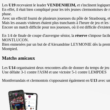
Les
U19
recevaient le leader
VENDENHEIM,
et s'inclinent logiqu
En effet, il était bien compliqué pour les très jeunes clermontoises de
phase.
Avec un effectif fourni de plusieurs joueuses du pôle de Strasbourg, e
Mais les assauts visiteurs étaient plus tranchants à l'heure de jeu et 
Encore un match difficile pour nos joueuses, où il est difficile d'exis
En 1/4 de finale de coupe d'auvergne sénior, la
réserve
s'impose faci
MONTLUCON.
Bien enmenées par un but de d'Alexandrine LEYMONIE dès la première
Montpied.
Matchs amicaux
Les
U14
organisaient deux rencontres afin de donner du temps de jeu 
Une défaite 3-1 contre l'ASM et une victoire 5-1 contre LEMPDES
Montferrandais et clermontois s'opposaient également en
U13
avec un