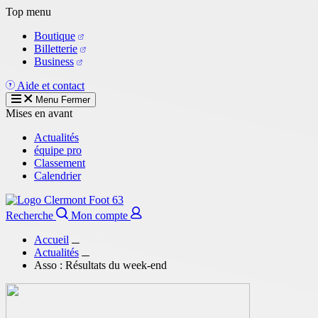
Aller
Top menu
au
Boutique
contenu
Billetterie
principal
Business
Aide et contact
Menu
Fermer
Mises en avant
Actualités
équipe pro
Classement
Calendrier
Recherche
Mon compte
Accueil
Actualités
Asso : Résultats du week-end