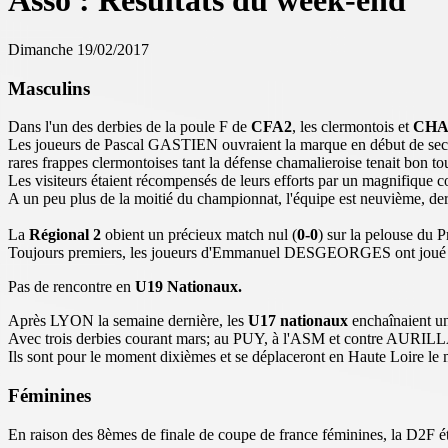
Asso : Résultats du week-end
Dimanche 19/02/2017
Masculins
Dans l'un des derbies de la poule F de
CFA2
, les clermontois et
CHA
Les joueurs de Pascal GASTIEN ouvraient la marque en début de sec
rares frappes clermontoises tant la défense chamalieroise tenait bon tou
Les visiteurs étaient récompensés de leurs efforts par un magnifiqu
A un peu plus de la moitié du championnat, l'équipe est neuvième, derr
La
Régional 2
obient un précieux match nul (
0-0
) sur la pelouse du P
Toujours premiers, les joueurs d'Emmanuel DESGEORGES ont joué à 
Pas de rencontre en
U19 Nationaux.
Après LYON la semaine dernière, les
U17 nationaux
enchaînaient un
Avec trois derbies courant mars; au PUY, à l'ASM et contre AURILLA
Ils sont pour le moment dixièmes et se déplaceront en Haute Loire le 
Féminines
En raison des 8èmes de finale de coupe de france féminines, la D2F