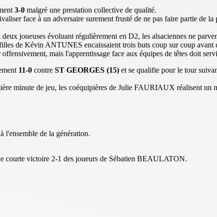
ement
3-0
malgré une prestation collective de qualité.
 rivaliser face à un adversaire surement frusté de ne pas faire partie de
t deux joueuses évoluant régulièrement en D2, les alsaciennes ne parven
les filles de Kévin ANTUNES encaissaient trois buts coup sur coup avant d
ter offensivement, mais l'apprentissage face aux équipes de têtes doit se
lement
11-0
contre
ST GEORGES (15)
et se qualifie pour le tour 
 minute de jeu, les coéquipières de Julie FAURIAUX réalisent un matc
à l'ensemble de la génération.
e courte victoire 2-1 des joueurs de Sébatien BEAULATON.