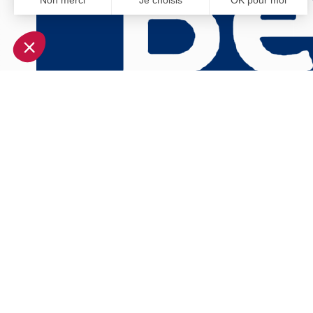
Non merci
Je choisis
OK pour moi
Axeptio consent
Plateforme de Gestion du Consentement : Personnalisez vo
Notre plateforme vous permet d'adapter et de gérer vos param