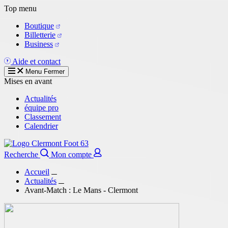
Aller
Top menu
au
Boutique
contenu
Billetterie
principal
Business
Aide et contact
Menu
Fermer
Mises en avant
Actualités
équipe pro
Classement
Calendrier
Recherche
Mon compte
Accueil
Actualités
Avant-Match : Le Mans - Clermont