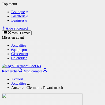
Aller
Top menu
au
Boutique
contenu
Billetterie
principal
Business
Aide et contact
Menu
Fermer
Mises en avant
Actualités
équipe pro
Classement
Calendrier
Recherche
Mon compte
Accueil
Actualités
Auxerre - Clermont : l'avant-match