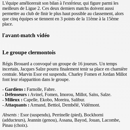
L'équipe améliorerait son bilan à l'extérieur, qui figure parmi les
meilleurs de Ligue 2. Ces deux derniers matchs doivent aussi
permettre au club de finir le plus haut possible au classement, alors
que cinq équipes se tiennent en 3 points de la 11ème à la 15ème
place.
l'avant-match vidéo
Le groupe clermontois
Régis Brouard a convoqué un groupe de 16 joueurs. Un temps
incertain, Jacques Salze pourra finalement tenir sa place en charnière
centrale. Marvin Esor est suspendu. Charley Fomen et Jordan Millot
font leur réapparition dans le groupe.
- Gardiens :
Farnolle, Fabre
.
- Défenseurs :
Avinel, Fomen, Imorou, Millot, Saïss, Salze.
- Milieux :
Capelle, Ekobo, Moreira, Salibur.
- Attaquants :
Armand, Bettiol, Dembélé, Vidémont.
Absents :
Esor (suspendu), Perrinelle (pied), Bockhorni
(adducteurs), Jeannin (genou), Assana, Bayod, Jouan, Lacombe,
Pinau
(choix).