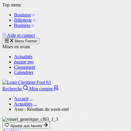
Aller
Top menu
au
Boutique
contenu
Billetterie
principal
Business
Aide et contact
Menu
Fermer
Mises en avant
Actualités
équipe pro
Classement
Calendrier
Recherche
Mon compte
Accueil
Actualités
Asso : Résultats du week-end
Ajouter aux favoris