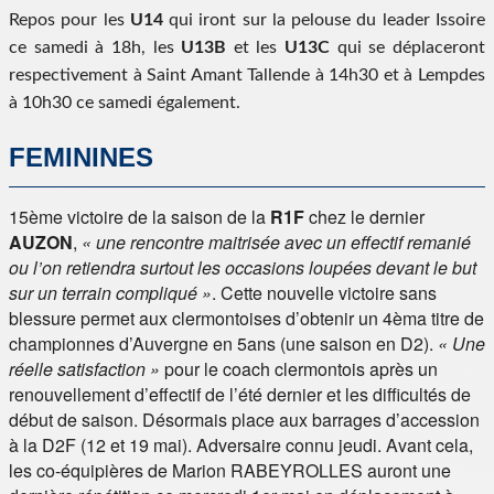
Repos pour les
U14
qui iront sur la pelouse du leader Issoire
ce samedi à 18h, les
U13B
et les
U13C
qui se déplaceront
respectivement à Saint Amant Tallende à 14h30 et à Lempdes
à 10h30 ce samedi également.
FEMININES
15ème victoire de la saison de la
R1F
chez le dernier
AUZON
,
« une rencontre maitrisée avec un effectif remanié
ou l’on retiendra surtout les occasions loupées devant le but
sur un terrain compliqué »
. Cette nouvelle victoire sans
blessure permet aux clermontoises d’obtenir un 4èma titre de
championnes d’Auvergne en 5ans (une saison en D2).
« Une
réelle satisfaction »
pour le coach clermontois après un
renouvellement d’effectif de l’été dernier et les difficultés de
début de saison. Désormais place aux barrages d’accession
à la D2F (12 et 19 mai). Adversaire connu jeudi. Avant cela,
les co-équipières de Marion RABEYROLLES auront une