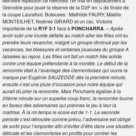
dernière répétition ce mercredi 1er mai en déplacement à
Grenoble pour jouer la réserve de la D2F en ¼ de finale de
la coupe Laurafoot. Buteuses : Mathilde FAURY, Maëlle
MONTEILHET, Noémie GIRARD et un csc. Victoire
importante de la
R1F 3-1
face à
PONCHARRA
.
« Après
avoir subi une lourde défaite au match aller les filles ont su
prendre leurs revanche, malgré un groupe diminué par les
vacances, les blessures et certaines joueuses du groupe A
laissées au repos. Les filles ont fait un match très solide
contre une équipe prétendante à la montée. Le début de la
rencontre était à l’avantage des clermontoises qui ouvre la
marque par Eugénie SAUZEDDE dès la première minute,
ensuite c’est une pluie d’occasion pour notre équipe qui
aurait dû plier la rencontre. Mais Poncharra égalise à la
25ème minute sur un superbe coup franc, la rencontre tourne
en faveur des adversaires qui prennes le jeu à leur la
maitrise. À la mi-temps le score est de 1-1. Le seconde
période c’est déroulée comme prévu, l’adversaire est obligé
de sortir pour l’emporter afin d’éviter d’être dans une situation
délicate et les clermontoise en profite pour contrer les