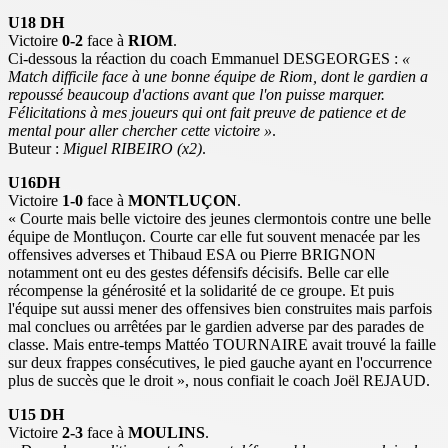
U18 DH
Victoire
0-2
face à
RIOM
.
Ci-dessous la réaction du coach Emmanuel DESGEORGES :
«
Match difficile face à une bonne équipe de Riom, dont le gardien a
repoussé beaucoup d'actions avant que l'on puisse marquer.
Félicitations à mes joueurs qui ont fait preuve de patience et de
mental pour aller chercher cette victoire »
.
Buteur :
Miguel RIBEIRO (x2)
.
U16DH
Victoire
1-0
face à
MONTLUÇON
.
« Courte mais belle victoire des jeunes clermontois contre une belle
équipe de Montluçon. Courte car elle fut souvent menacée par les
offensives adverses et Thibaud ESA ou Pierre BRIGNON
notamment ont eu des gestes défensifs décisifs. Belle car elle
récompense la générosité et la solidarité de ce groupe. Et puis
l'équipe sut aussi mener des offensives bien construites mais parfois
mal conclues ou arrêtées par le gardien adverse par des parades de
classe. Mais entre-temps Mattéo TOURNAIRE avait trouvé la faille
sur deux frappes consécutives, le pied gauche ayant en l'occurrence
plus de succès que le droit », nous confiait le coach Joël REJAUD.
U15 DH
Victoire
2-3
face à
MOULINS
.