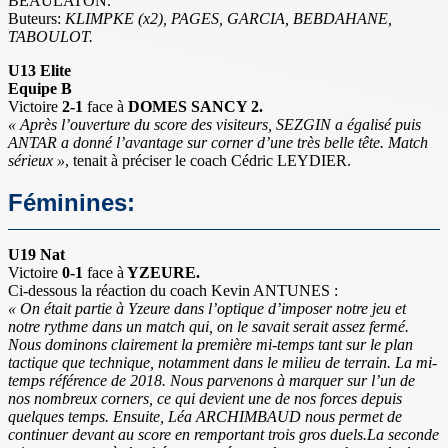
BEAULATON.
Buteurs:
KLIMPKE (x2), PAGES, GARCIA, BEBDAHANE,
TABOULOT.
U13 Elite
Equipe B
Victoire
2-1
face à
DOMES SANCY 2.
« Après l’ouverture du score des visiteurs, SEZGIN a égalisé puis
ANTAR a donné l’avantage sur corner d’une très belle tête. Match
sérieux »
, tenait à préciser le coach Cédric LEYDIER.
Féminines:
U19 Nat
Victoire
0-1
face à
YZEURE.
Ci-dessous la réaction du coach Kevin ANTUNES :
« On était partie à Yzeure dans l’optique d’imposer notre jeu et
notre rythme dans un match qui, on le savait serait assez fermé.
Nous dominons clairement la première mi-temps tant sur le plan
tactique que technique, notamment dans le milieu de terrain. La mi-
temps référence de 2018. Nous parvenons à marquer sur l’un de
nos nombreux corners, ce qui devient une de nos forces depuis
quelques temps. Ensuite, Léa ARCHIMBAUD nous permet de
continuer devant au score en remportant trois gros duels.La seconde