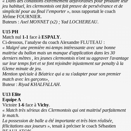
« Dans des conditions extrêmement défavorables pour produire leur
jeu habituel, les clermontois ont fait preuve de persévérance et de
simplicité pour au final l’emporter »
, nous rapportait le coach
Jérôme FOURNIER.
Buteurs :
Axel MONNET (x2) ; Yad LOCHEREAU
.
U15 PH
Match nul
1-1
face à
ESPALY
.
Ci-dessous, l’analyse du coach Alexandre FLUTEAU :
« Malgré une première mi-temps intéressante avec une bonne
maitrise du ballon mais un manque d'application dans les 30
derniers mètres , les jeunes clermontois n'ont su aggraver l'avantage
sur leur temps fort et se font rejoindre injustement sur penalty à la
63eme minute de jeu.
Mention spéciale à Béatrice qui a su s'adapter pour son premier
match avec les garçons»,
Buteur :
Riyad KHALFALLAH
.
U13 Elite
Equipe A
Victoire
1-6
face à
Vichy
.
« Match très sérieux des Clermontois qui ont maitrisé parfaitement
le match.
La possession de balle a été importante et très bien réalisée,
félicitations aux joueurs »
, tenait à préciser le coach Sébastien