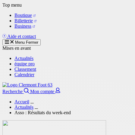
Aller
Top menu
au
Boutique
contenu
Billetterie
principal
Business
Aide et contact
Menu
Fermer
Mises en avant
Actualités
équipe pro
Classement
Calendrier
Recherche
Mon compte
Accueil
Actualités
Asso : Résultats du week-end