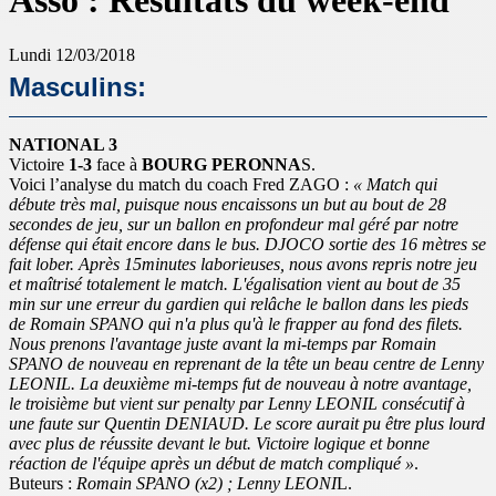
Asso : Résultats du week-end
Lundi 12/03/2018
Masculins:
NATIONAL 3
Victoire
1-3
face à
BOURG PERONNA
S.
Voici l’analyse du match du coach Fred ZAGO :
« Match qui
débute très mal, puisque nous encaissons un but au bout de 28
secondes de jeu, sur un ballon en profondeur mal géré par notre
défense qui était encore dans le bus. DJOCO sortie des 16 mètres se
fait lober. Après 15minutes laborieuses, nous avons repris notre jeu
et maîtrisé totalement le match. L'égalisation vient au bout de 35
min sur une erreur du gardien qui relâche le ballon dans les pieds
de Romain SPANO qui n'a plus qu'à le frapper au fond des filets.
Nous prenons l'avantage juste avant la mi-temps par Romain
SPANO de nouveau en reprenant de la tête un beau centre de Lenny
LEONIL. La deuxième mi-temps fut de nouveau à notre avantage,
le troisième but vient sur penalty par Lenny LEONIL consécutif à
une faute sur Quentin DENIAUD. Le score aurait pu être plus lourd
avec plus de réussite devant le but. Victoire logique et bonne
réaction de l'équipe après un début de match compliqué »
.
Buteurs :
Romain SPANO (x2) ; Lenny LEONI
L.