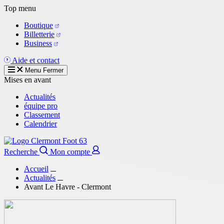
Aller
Top menu
au
Boutique
contenu
Billetterie
principal
Business
Aide et contact
Menu
Fermer
Mises en avant
Actualités
équipe pro
Classement
Calendrier
Recherche
Mon compte
Accueil
Actualités
Avant Le Havre - Clermont