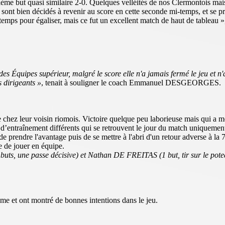
ième but quasi similaire 2-0. Quelques velléités de nos Clermontois mais
t bien décidés à revenir au score en cette seconde mi-temps, et se pro
mps pour égaliser, mais ce fut un excellent match de haut de tableau 
es Équipes supérieur, malgré le score elle n'a jamais fermé le jeu et n'
s dirigeants »
, tenait à souligner le coach Emmanuel DESGEORGES.
ue chez leur voisin riomois. Victoire quelque peu laborieuse mais qui 
s d’entraînement différents qui se retrouvent le jour du match uniqueme
prendre l'avantage puis de se mettre à l'abri d'un retour adverse à la 7
e de jouer en équipe.
s, une passe décisive) et Nathan DE FREITAS (1 but, tir sur le poteau
sme et ont montré de bonnes intentions dans le jeu.