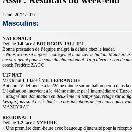
Asso : Résultats du week-end
Lundi 20/11/2017
Masculins:
NATIONAL 3
Défaite
1-0
face à
BOURGOIN JALLIEU
.
Bonne prestation de l’équipe malgré la défaite chez le leader.
« Nous avons su imposer notre jeu et maîtriser le ballon. Malheureuse
encourageant pour la suite du championnat. Trop d’erreurs ou de mau
coach Fredéric ZAGO.
U17 NAT
Match nul
1-1
face à
VILLEFRANCH
E.
But pour Villefranche à la 22ème minute sur un ballon perdu dans la mo
L’égalisation intervient à la 44ème minute par l’intermédiaire d’Enzo 
« Malgré une domination en deuxième mi-temps (sauvetage sur la ligne
Les garçons sont restés fidèles à nos intentions de jeu mais nous avo
MAZEYRAT.
REGIONAL 1
Défaite
1-2
face à
YZEURE
.
« Une première demi-heure avec beaucoup d'intensité pour la réception d