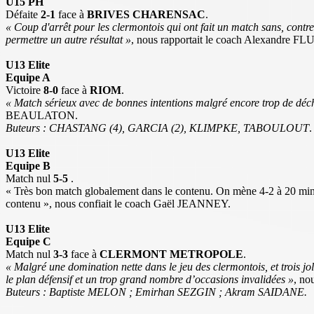
U15 PH
Défaite
2-1
face à
BRIVES CHARENSAC
.
« Coup d'arrêt pour les clermontois qui ont fait un match sans, contr
permettre un autre résultat »
, nous rapportait le coach Alexandre 
U13 Elite
Equipe A
Victoire
8-0
face à
RIOM
.
« Match sérieux avec de bonnes intentions malgré encore trop de déche
BEAULATON.
Buteurs : CHASTANG (4), GARCIA (2), KLIMPKE, TABOULOUT
.
U13 Elite
Equipe B
Match nul
5-5
.
« Très bon match globalement dans le contenu. On mène 4-2 à 20 minutes
contenu », nous confiait le coach Gaël JEANNEY.
U13 Elite
Equipe C
Match nul
3-3
face à
CLERMONT METROPOLE
.
« Malgré une domination nette dans le jeu des clermontois, et trois j
le plan défensif et un trop grand nombre d’occasions invalidées »
, no
Buteurs : Baptiste MELON ; Emirhan SEZGIN ; Akram SAIDANE.