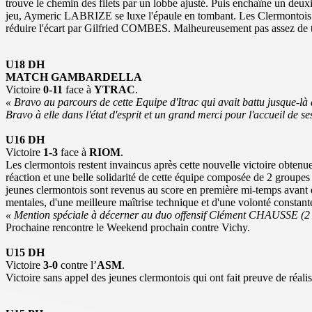
trouve le chemin des filets par un lobbe ajusté. Puis enchaîne un deux
jeu, Aymeric LABRIZE se luxe l'épaule en tombant. Les Clermontois son
réduire l'écart par Gilfried COMBES. Malheureusement pas assez de te
U18 DH
MATCH GAMBARDELLA
Victoire
0-11
face à
YTRAC
.
« Bravo au parcours de cette Equipe d'Itrac qui avait battu jusque-là d
Bravo à elle dans l'état d'esprit et un grand merci pour l'accueil de se
U16 DH
Victoire
1-3
face à
RIOM
.
Les clermontois restent invaincus après cette nouvelle victoire obten
réaction et une belle solidarité de cette équipe composée de 2 groupe
jeunes clermontois sont revenus au score en première mi-temps avant de 
mentales, d'une meilleure maîtrise technique et d'une volonté constant
« Mention spéciale à décerner au duo offensif Clément CHAUSSE (2 but
Prochaine rencontre le Weekend prochain contre Vichy.
U15 DH
Victoire
3-0
contre l’
ASM
.
Victoire sans appel des jeunes clermontois qui ont fait preuve de réali