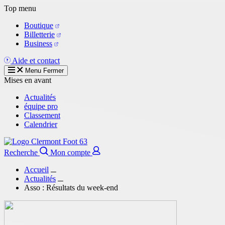
Aller
Top menu
au
Boutique
contenu
Billetterie
principal
Business
Aide et contact
Menu
Fermer
Mises en avant
Actualités
équipe pro
Classement
Calendrier
Recherche
Mon compte
Accueil
Actualités
Asso : Résultats du week-end