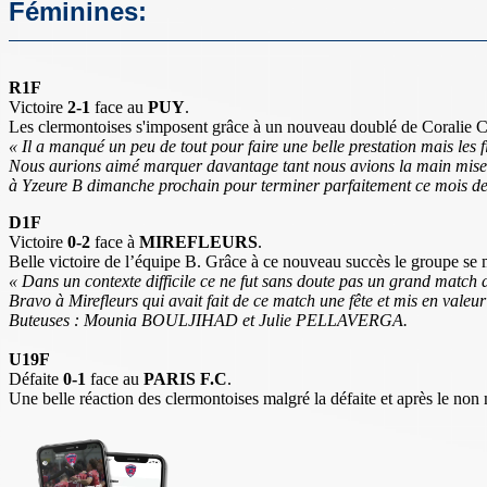
Féminines:
R1F
Victoire
2-1
face au
PUY
.
Les clermontoises s'imposent grâce à un nouveau doublé de Cora
« Il a manqué un peu de tout pour faire une belle prestation mais les f
Nous aurions aimé marquer davantage tant nous avions la main mise sur
à Yzeure B dimanche prochain pour terminer parfaitement ce mois d
D1F
Victoire
0-2
face à
MIREFLEURS
.
Belle victoire de l’équipe B. Grâce à ce nouveau succès le groupe se 
« Dans un contexte difficile ce ne fut sans doute pas un grand match d
Bravo à Mirefleurs qui avait fait de ce match une fête et mis en valeu
Buteuses : Mounia BOULJIHAD et Julie PELLAVERGA.
U19F
Défaite
0-1
face au
PARIS F.C
.
Une belle réaction des clermontoises malgré la défaite et après le non