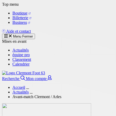
Aller
Top menu
au
Boutique
contenu
Billetterie
principal
Business
Aide et contact
Menu
Fermer
Mises en avant
Actualités
équipe pro
Classement
Calendrier
Recherche
Mon compte
Accueil
Actualités
Avant-match Clermont / Arles