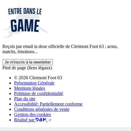
Reçois par email ta dose officielle de Clermont Foot 63 : actus,
matchs, émotions...
Je m'inscris à la newsletter
Pied de page (liens légaux)
© 2026 Clermont Foot 63
Présentation Générale
Mentions légales
Politique de confidentialité
Plan du site
Accessibilité: Partiellement conforme
Conditions générales de vente
Gestion des cookies
Réalisé par