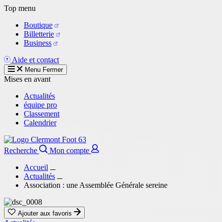
Aller
Top menu
au
Boutique
contenu
Billetterie
principal
Business
Aide et contact
Menu
Fermer
Mises en avant
Actualités
équipe pro
Classement
Calendrier
Recherche
Mon compte
Accueil
Actualités
Association : une Assemblée Générale sereine
Ajouter aux favoris