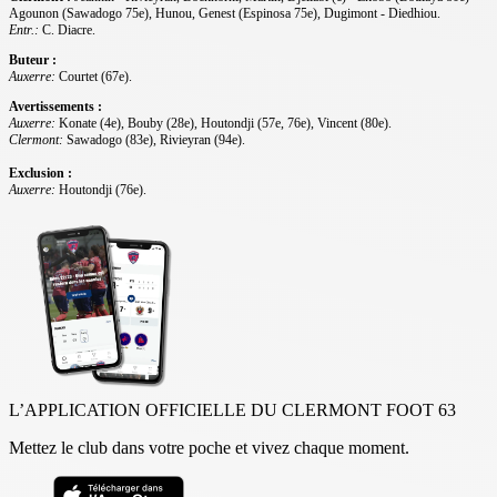
Agounon (Sawadogo 75e), Hunou, Genest (Espinosa 75e), Dugimont - Diedhiou
.
Entr.:
C. Diacre.
Buteur :
Auxerre:
Courtet (67e).
Avertissements :
Auxerre:
Konate (4e), Bouby (28e), Houtondji (57e, 76e), Vincent (80e).
Clermont:
Sawadogo (83e), Rivieyran (94e).
Exclusion :
Auxerre:
Houtondji (76e).
L’APPLICATION OFFICIELLE DU CLERMONT FOOT 63
Mettez le club dans votre poche et vivez chaque moment.