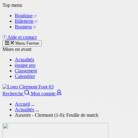
Aller
Top menu
au
Boutique
contenu
Billetterie
principal
Business
Aide et contact
Menu
Fermer
Mises en avant
Actualités
équipe pro
Classement
Calendrier
Recherche
Mon compte
Accueil
Actualités
Auxerre - Clermont (1-0): Feuille de match