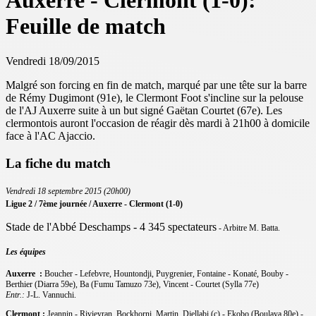
Auxerre - Clermont (1-0):
Feuille de match
Vendredi 18/09/2015
Malgré son forcing en fin de match, marqué par une tête sur la barre
de Rémy Dugimont (91e), le Clermont Foot s'incline sur la pelouse
de l'AJ Auxerre suite à un but signé Gaëtan Courtet (67e). Les
clermontois auront l'occasion de réagir dès mardi à 21h00 à domicile
face à l'AC Ajaccio.
La fiche du match
Vendredi 18 septembre 2015 (20h00)
Ligue 2 / 7ème journée / Auxerre - Clermont (1-0)
Stade de l'Abbé Deschamps - 4 345 spectateurs
- Arbitre M. Batta.
Les équipes
Auxerre :
Boucher - Lefebvre, Hountondji, Puygrenier, Fontaine - Konaté, Bouby -
Berthier (Diarra 59e), Ba (Fumu Tamuzo 73e), Vincent - Courtet (Sylla 77e)
Entr.:
J-L. Vannuchi.
Clermont :
Jeannin - Rivieyran, Bockhorni, Martin, Djellabi (c) - Ekobo (Boulaya 80e) -