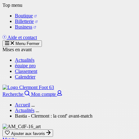
Aller
Top menu
au
Boutique
contenu
Billetterie
principal
Business
Aide et contact
Menu
Fermer
Mises en avant
Actualités
équipe pro
Classement
Calendrier
Recherche
Mon compte
Accueil
Actualités
Bastia - Clermont : la conf' avant-match
Ajouter aux favoris