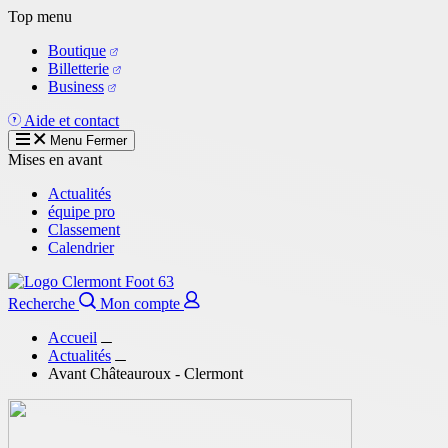
Aller
Top menu
au
Boutique
contenu
Billetterie
principal
Business
Aide et contact
Menu
Fermer
Mises en avant
Actualités
équipe pro
Classement
Calendrier
Recherche
Mon compte
Accueil
Actualités
Avant Châteauroux - Clermont