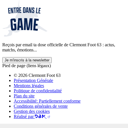
Reçois par email ta dose officielle de Clermont Foot 63 : actus,
matchs, émotions...
Je m'inscris à la newsletter
Pied de page (liens légaux)
© 2026 Clermont Foot 63
Présentation Générale
Mentions légales
Politique de confidentialité
Plan du site
Accessibilité: Partiellement conforme
Conditions générales de vente
Gestion des cookies
Réalisé par