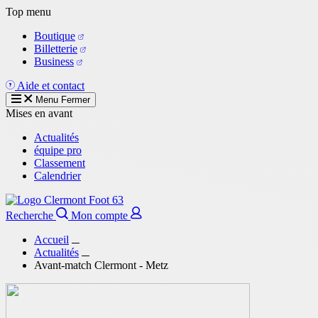
Aller
Top menu
au
Boutique
contenu
Billetterie
principal
Business
Aide et contact
Menu
Fermer
Mises en avant
Actualités
équipe pro
Classement
Calendrier
Recherche
Mon compte
Accueil
Actualités
Avant-match Clermont - Metz