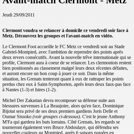
Avant-match Clermont - Metz
Jeudi 29/09/2011
Clermont voudra se relancer à domicile ce vendredi soir face à
Metz. Découvrez les groupes et l'avant-match en vidéo.
Le Clermont Foot accueille le FC Metz ce vendredi soir au Stade
Gabriel-Montpied, avec l'ambition de reprendre des points après
deux revers consécutifs. Avant la nouvelle trêve internationale qui se
profile, Clermont aura à coeur de se relancer. Les clermontois restent
bien positionnés au classement malgré leurs deux récentes défaites,
et auront encore un bon coup à jouer ce soir. Dans la même
situation, les Grenats tenteront quant à eux de rattraper les points
perdus chez eux à Saint-Symphorien, après leurs deux faux-pas face
à Nantes (1-3) et Istres (1-2).
Michel Der Zakarian devra recomposer sa défense suite aux
blessures survenues à La Beaujoire, alors qu'en face, Dominique
Bijotat sera privé de ses deux premiers gardiens Joris Delle et
Oumar Sissoko
(voir groupes ci-dessous).
C'est le jeune Anthony
M'Fa qui gardera les buts lorrains. Côté Grenats, les regards se
tourneront également vers Bruce Abdoulaye, qui défendra ses
nouvelles couleurs au Montpied, après 6 saisons passées en