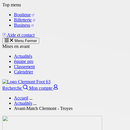
Aller
Top menu
au
Boutique
contenu
Billetterie
principal
Business
Aide et contact
Menu
Fermer
Mises en avant
Actualités
équipe pro
Classement
Calendrier
Recherche
Mon compte
Accueil
Actualités
Avant-Match Clermont - Troyes