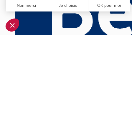
Non merci
Je choisis
OK pour moi
Axeptio consent
Plateforme de Gestion du Consentement : Personnalisez vo
Notre plateforme vous permet d'adapter et de gérer vos param