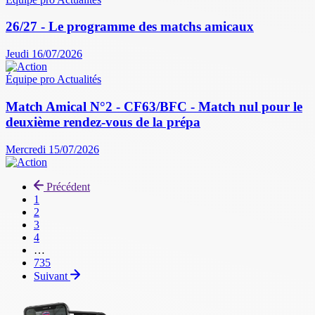
26/27 - Le programme des matchs amicaux
Jeudi 16/07/2026
Équipe pro
Actualités
Match Amical N°2 - CF63/BFC - Match nul pour le
deuxième rendez-vous de la prépa
Mercredi 15/07/2026
Précédent
Page
1
courante
Page
2
Page
3
Page
4
…
Dernière
735
page
Suivant