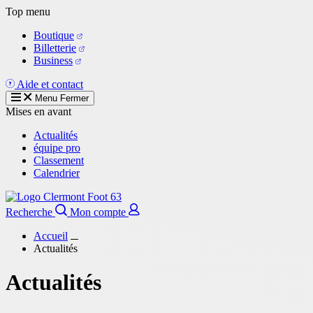
Aller
Top menu
au
Boutique
contenu
Billetterie
principal
Business
Aide et contact
Menu
Fermer
Mises en avant
Actualités
équipe pro
Classement
Calendrier
Recherche
Mon compte
Accueil
Actualités
Actualités