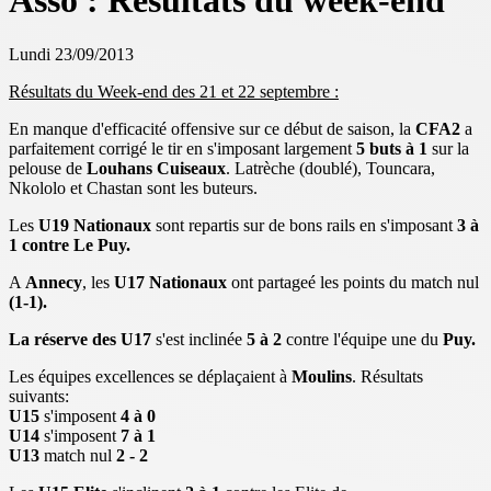
Asso : Résultats du week-end
Lundi 23/09/2013
Résultats du Week-end des 21 et 22 septembre :
En manque d'efficacité offensive sur ce début de saison, la
CFA2
a
parfaitement corrigé le tir en s'imposant largement
5 buts à 1
sur la
pelouse de
Louhans Cuiseaux
. Latrèche (doublé), Touncara,
Nkololo et Chastan sont les buteurs.
Les
U19 Nationaux
sont repartis sur de bons rails en s'imposant
3 à
1 contre Le Puy.
A
Annecy
, les
U17 Nationaux
ont partageé les points du match nul
(1-1).
La réserve des U17
s'est inclinée
5 à 2
contre l'équipe une du
Puy.
Les équipes excellences se déplaçaient à
Moulins
. Résultats
suivants:
U15
s'imposent
4 à 0
U14
s'imposent
7 à 1
U13
match nul
2 - 2