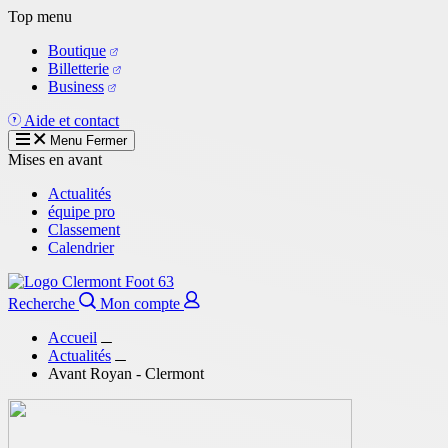
Aller
Top menu
au
Boutique
contenu
Billetterie
principal
Business
Aide et contact
Menu
Fermer
Mises en avant
Actualités
équipe pro
Classement
Calendrier
Recherche
Mon compte
Accueil
Actualités
Avant Royan - Clermont