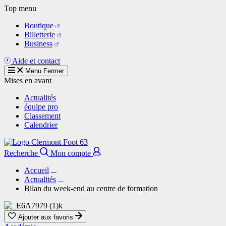
Aller
Top menu
au
Boutique
contenu
Billetterie
principal
Business
Aide et contact
Menu
Fermer
Mises en avant
Actualités
équipe pro
Classement
Calendrier
Recherche
Mon compte
Accueil
Actualités
Bilan du week-end au centre de formation
Ajouter aux favoris