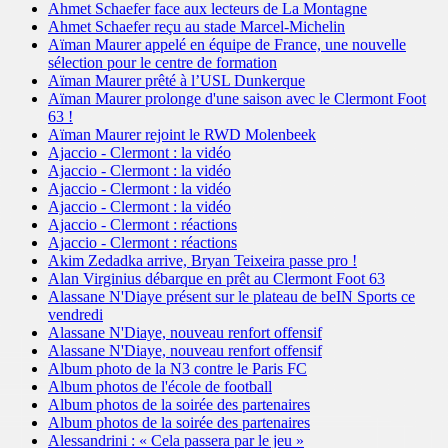
Ahmet Schaefer face aux lecteurs de La Montagne
Ahmet Schaefer reçu au stade Marcel-Michelin
Aïman Maurer appelé en équipe de France, une nouvelle
sélection pour le centre de formation
Aïman Maurer prêté à l’USL Dunkerque
Aïman Maurer prolonge d'une saison avec le Clermont Foot
63 !
Aïman Maurer rejoint le RWD Molenbeek
Ajaccio - Clermont : la vidéo
Ajaccio - Clermont : la vidéo
Ajaccio - Clermont : la vidéo
Ajaccio - Clermont : la vidéo
Ajaccio - Clermont : réactions
Ajaccio - Clermont : réactions
Akim Zedadka arrive, Bryan Teixeira passe pro !
Alan Virginius débarque en prêt au Clermont Foot 63
Alassane N'Diaye présent sur le plateau de beIN Sports ce
vendredi
Alassane N'Diaye, nouveau renfort offensif
Alassane N'Diaye, nouveau renfort offensif
Album photo de la N3 contre le Paris FC
Album photos de l'école de football
Album photos de la soirée des partenaires
Album photos de la soirée des partenaires
Alessandrini : « Cela passera par le jeu »