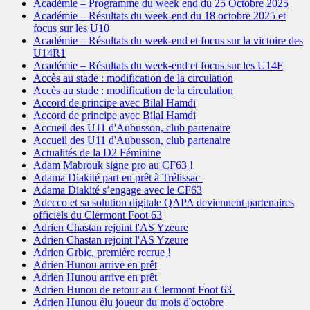
Académie – Programme du week end du 25 Octobre 2025
Académie – Résultats du week-end du 18 octobre 2025 et
focus sur les U10
Académie – Résultats du week-end et focus sur la victoire des
U14R1
Académie – Résultats du week-end et focus sur les U14F
Accès au stade : modification de la circulation
Accès au stade : modification de la circulation
Accord de principe avec Bilal Hamdi
Accord de principe avec Bilal Hamdi
Accueil des U11 d'Aubusson, club partenaire
Accueil des U11 d'Aubusson, club partenaire
Actualités de la D2 Féminine
Adam Mabrouk signe pro au CF63 !
Adama Diakité part en prêt à Trélissac
Adama Diakité s’engage avec le CF63
Adecco et sa solution digitale QAPA deviennent partenaires
officiels du Clermont Foot 63
Adrien Chastan rejoint l'AS Yzeure
Adrien Chastan rejoint l'AS Yzeure
Adrien Grbic, première recrue !
Adrien Hunou arrive en prêt
Adrien Hunou arrive en prêt
Adrien Hunou de retour au Clermont Foot 63
Adrien Hunou élu joueur du mois d'octobre