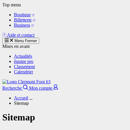
Aller
Top menu
au
Boutique
contenu
Billetterie
principal
Business
Aide et contact
Menu
Fermer
Mises en avant
Actualités
équipe pro
Classement
Calendrier
Recherche
Mon compte
Accueil
Sitemap
Sitemap