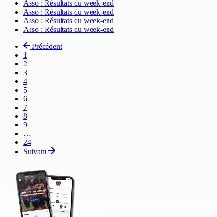
Asso : Résultats du week-end
Asso : Résultats du week-end
Asso : Résultats du week-end
Asso : Résultats du week-end
Précédent
Page
1
Page
2
courante
Page
3
Page
4
Page
5
Page
6
Page
7
Page
8
Page
9
…
Dernière
24
page
Suivant