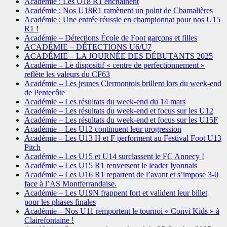
Académie : Les U18 R1 enchaînent
Académie : Nos U18R1 ramènent un point de Chamalières
Académie : Une entrée réussie en championnat pour nos U15
R1 !
Académie – Détections École de Foot garçons et filles
ACADÉMIE – DÉTECTIONS U6/U7
ACADÉMIE – LA JOURNÉE DES DÉBUTANTS 2025
Académie – Le dispositif « centre de perfectionnement »
reflète les valeurs du CF63
Académie – Les jeunes Clermontois brillent lors du week-end
de Pentecôte
Académie – Les résultats du week-end du 14 mars
Académie – Les résultats du week-end et focus sur les U12
Académie – Les résultats du week-end et focus sur les U15F
Académie – Les U12 continuent leur progression
Académie – Les U13 H et F performent au Festival Foot U13
Pitch
Académie – Les U15 et U14 surclassent le FC Annecy !
Académie – Les U15 R1 renversent le leader lyonnais
Académie – Les U16 R1 repartent de l’avant et s’impose 3-0
face à l’AS Montferrandaise.
Académie – Les U19N frappent fort et valident leur billet
pour les phases finales
Académie – Nos U11 remportent le tournoi « Convi Kids » à
Clairefontaine !