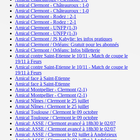
Amical Clermont - Châteauroux : 1-0
Amical Clermont - Châteauroux : 1-0
Amical Clermont - Rodez : 2-1
Amical Clermont - Rodez : 2-1
Amical Clermont - UNFP (1-3)
Amical Clermont - UNFP (1-3)
Amical Clermont / JS Kabylie: les infos pratiques
Amical Clermont / Orléans: Gratuit pour les abonnés
Amical Clermont / Orléans: Infos billetterie
Amical contre Saint-Etienne le 10/11 - Match de coupe le
19/11 à Feurs
Amical contre Saint-Etienne le 10/11 - Match de coupe le
19/11 à Feurs
Amical face à Saint-Etienne
Amical face à Saint-Etienne
Amical Montpellier - Clermont (2-1)
Amical Montpellier - Clermont (2-1)
Amical Nîmes / Clermont le 25 juillet
Amical Nîmes / Clermont le 25 juillet
Amical Toulouse / Clermont le 09 octobre
Amical Toulouse / Clermont le 09 octobre
Amical: ASSE / Clermont avancé à 18h30 le 02/07
Amical: ASSE / Clermont avancé à 18h30 le 02/07
Amical: ASSE / Clermont le 02 juillet à Andrézieux