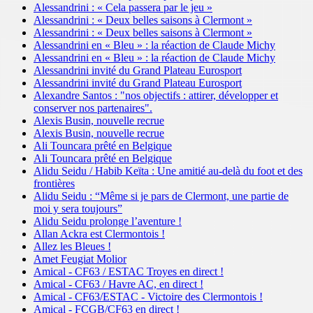
Alessandrini : « Cela passera par le jeu »
Alessandrini : « Deux belles saisons à Clermont »
Alessandrini : « Deux belles saisons à Clermont »
Alessandrini en « Bleu » : la réaction de Claude Michy
Alessandrini en « Bleu » : la réaction de Claude Michy
Alessandrini invité du Grand Plateau Eurosport
Alessandrini invité du Grand Plateau Eurosport
Alexandre Santos : "nos objectifs : attirer, développer et
conserver nos partenaires".
Alexis Busin, nouvelle recrue
Alexis Busin, nouvelle recrue
Ali Touncara prêté en Belgique
Ali Touncara prêté en Belgique
Alidu Seidu / Habib Keïta : Une amitié au-delà du foot et des
frontières
Alidu Seidu : “Même si je pars de Clermont, une partie de
moi y sera toujours”
Alidu Seidu prolonge l’aventure !
Allan Ackra est Clermontois !
Allez les Bleues !
Amet Feugiat Molior
Amical - CF63 / ESTAC Troyes en direct !
Amical - CF63 / Havre AC, en direct !
Amical - CF63/ESTAC - Victoire des Clermontois !
Amical - FCGB/CF63 en direct !