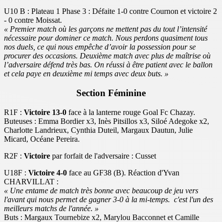
U10 B : Plateau 1 Phase 3 : Défaite 1-0 contre Cournon et victoire 2
- 0 contre Moissat.
« Premier match où les garçons ne mettent pas du tout l’intensité
nécessaire pour dominer ce match. Nous perdons quasiment tous
nos duels, ce qui nous empêche d’avoir la possession pour se
procurer des occasions. Deuxième match avec plus de maîtrise où
l’adversaire défend très bas. On réussi à être patient avec le ballon
et cela paye en deuxième mi temps avec deux buts. »
Section Féminine
R1F :
Victoire 13-0
face à la lanterne rouge Goal Fc Chazay.
Buteuses : Emma Bordier x3, Inès Pitsillos x3, Siloé Adegoke x2,
Charlotte Landrieux, Cynthia Duteil, Margaux Dautun, Julie
Micard, Océane Pereira.
R2F :
Victoire
par forfait de l'adversaire : Cusset
U18F :
Victoire 4-0
face au GF38 (B). Réaction d'Yvan
CHARVILLAT :
« Une entame de match très bonne avec beaucoup de jeu vers
l'avant qui nous permet de gagner 3-0 à la mi-temps. c'est l'un des
meilleurs matchs de l'année. »
Buts : Margaux Tournebize x2, Marylou Bacconnet et Camille