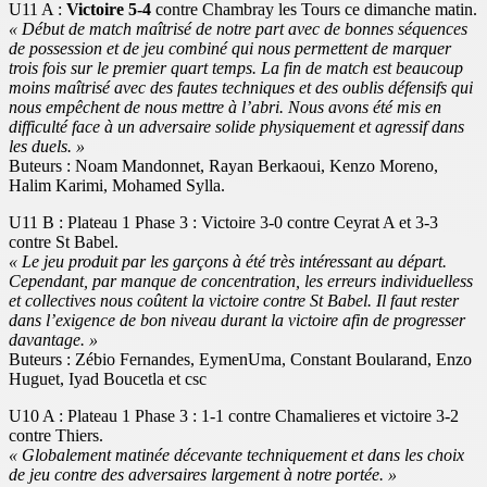
U11 A :
Victoire 5-4
contre Chambray les Tours ce dimanche matin.
« Début de match maîtrisé de notre part avec de bonnes séquences
de possession et de jeu combiné qui nous permettent de marquer
trois fois sur le premier quart temps. La fin de match est beaucoup
moins maîtrisé avec des fautes techniques et des oublis défensifs qui
nous empêchent de nous mettre à l’abri. Nous avons été mis en
difficulté face à un adversaire solide physiquement et agressif dans
les duels. »
Buteurs : Noam Mandonnet, Rayan Berkaoui, Kenzo Moreno,
Halim Karimi, Mohamed Sylla.
U11 B : Plateau 1 Phase 3 : Victoire 3-0 contre Ceyrat A et 3-3
contre St Babel.
« Le jeu produit par les garçons à été très intéressant au départ.
Cependant, par manque de concentration, les erreurs individuelless
et collectives nous coûtent la victoire contre St Babel. Il faut rester
dans l’exigence de bon niveau durant la victoire afin de progresser
davantage. »
Buteurs : Zébio Fernandes, EymenUma, Constant Boularand, Enzo
Huguet, Iyad Boucetla et csc
U10 A : Plateau 1 Phase 3 : 1-1 contre Chamalieres et victoire 3-2
contre Thiers.
« Globalement matinée décevante techniquement et dans les choix
de jeu contre des adversaires largement à notre portée. »