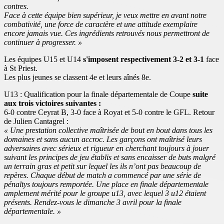
contres.
Face à cette équipe bien supérieur, je veux mettre en avant notre
combativité, une force de caractère et une attitude exemplaire
encore jamais vue. Ces ingrédients retrouvés nous permettront de
continuer à progresser. »
Les équipes U15 et U14
s'imposent respectivement 3-2 et 3-1
face
à St Priest.
Les plus jeunes se classent 4e et leurs aînés 8e.
U13 : Qualification pour la finale départementale de Coupe
suite
aux trois victoires suivantes :
6-0 contre Ceyrat B, 3-0 face à Royat et 5-0 contre le GFL. Retour
de Julien Cantagrel :
« Une prestation collective maîtrisée de bout en bout dans tous les
domaines et sans aucun accroc. Les garçons ont maîtrisé leurs
adversaires avec sérieux et rigueur en cherchant toujours à jouer
suivant les principes de jeu établis et sans encaisser de buts malgré
un terrain gras et petit sur lequel les ils n’ont pas beaucoup de
repères. Chaque début de match a commencé par une série de
pénaltys toujours remportée. Une place en finale départementale
amplement mérité pour le groupe u13, avec lequel 3 u12 étaient
présents.
Rendez-vous le dimanche 3 avril pour la finale
départementale. »