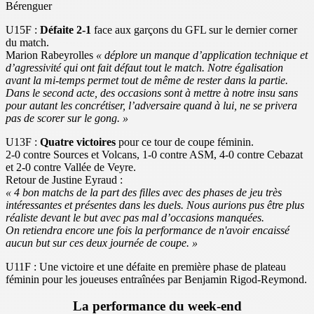
Bérenguer
U15F :
Défaite 2-1
face aux garçons du GFL sur le dernier corner
du match.
Marion Rabeyrolles
« déplore un manque d’application technique et
d’agressivité qui ont fait défaut tout le match. Notre
égalisation
avant la mi-temps permet tout de même de rester dans la partie.
Dans le second acte, des occasions sont à mettre à notre insu sans
pour autant les concrétiser, l’adversaire quand à lui, ne se privera
pas de scorer sur le gong. »
U13F :
Quatre victoires
pour ce tour de coupe féminin.
2-0 contre Sources et Volcans, 1-0 contre ASM, 4-0 contre Cebazat
et 2-0 contre Vallée de Veyre.
Retour de Justine Eyraud :
« 4 bon matchs de la part des filles avec des phases de jeu très
intéressantes et présentes dans les duels. Nous aurions pus être plus
réaliste devant le but avec pas mal d’occasions manquées.
On retiendra encore une fois la performance de n'avoir encaissé
aucun but sur ces deux journée de coupe. »
U11F : Une victoire et une défaite en première phase de plateau
féminin pour les joueuses entraînées par Benjamin Rigod-Reymond.
La performance du week-end