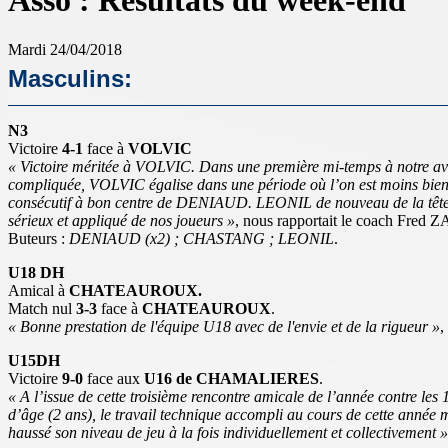
Asso : Résultats du week-end
Mardi 24/04/2018
Masculins:
N3
Victoire
4-1
face à
VOLVIC
« Victoire méritée à VOLVIC. Dans une première mi-temps à notre 
compliquée, VOLVIC égalise dans une période où l’on est moins bi
consécutif à bon centre de DENIAUD. LEONIL de nouveau de la tête dan
sérieux et appliqué de nos joueurs »
, nous rapportait le coach Fred 
Buteurs :
DENIAUD (x2) ; CHASTANG ; LEONIL
.
U18 DH
Amical à
CHATEAUROUX.
Match nul
3-3
face à
CHATEAUROUX
.
« Bonne prestation de l'équipe U18 avec de l'envie et de la rigueur »
,
U15DH
Victoire
9-0
face aux
U16 de CHAMALIERES
.
« A l’issue de cette troisième rencontre amicale de l’année contre l
d’âge (2 ans), le travail technique accompli au cours de cette année m
haussé son niveau de jeu à la fois individuellement et collectivement »