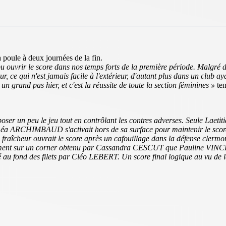
a poule à deux journées de la fin.
uvrir le score dans nos temps forts de la première période. Malgré des
ur, ce qui n'est jamais facile à l'extérieur, d'autant plus dans un club ay
un grand pas hier, et c'est la réussite de toute la section féminines »
ten
oser un peu le jeu tout en contrôlant les contres adverses. Seule Laeti
, Léa ARCHIMBAUD s'activait hors de sa surface pour maintenir le sco
e fraîcheur ouvrait le score après un cafouillage dans la défense clermo
ment sur un corner obtenu par Cassandra CESCUT que Pauline VINCENT,
é au fond des filets par Cléo LEBERT. Un score final logique au vu de l