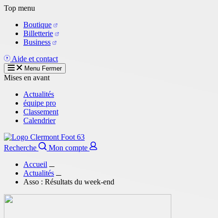
Aller
Top menu
au
Boutique
contenu
Billetterie
principal
Business
Aide et contact
Menu
Fermer
Mises en avant
Actualités
équipe pro
Classement
Calendrier
Recherche
Mon compte
Accueil
Actualités
Asso : Résultats du week-end