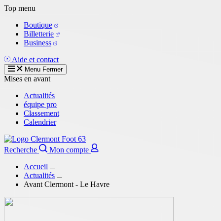
Aller
Top menu
au
Boutique
contenu
Billetterie
principal
Business
Aide et contact
Menu
Fermer
Mises en avant
Actualités
équipe pro
Classement
Calendrier
Recherche
Mon compte
Accueil
Actualités
Avant Clermont - Le Havre