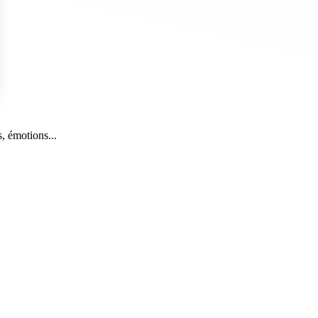
s Options
, émotions...
ètres de confidentialité, en garantissant la conformité avec le