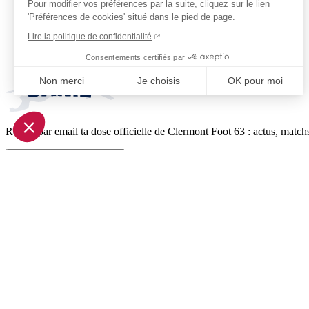
Pour modifier vos préférences par la suite, cliquez sur le lien
'Préférences de cookies' situé dans le pied de page.
Lire la politique de confidentialité
Consentements certifiés par
Non merci
Je choisis
OK pour moi
Axeptio consent
Plateforme de Gestion du Consentement : Personnalisez vo
Reçois par email ta dose officielle de Clermont Foot 63 : actus, matchs
Notre plateforme vous permet d'adapter et de gérer vos param
Je m'inscris à la newsletter
Pied de page (liens légaux)
© 2026 Clermont Foot 63
Présentation Générale
Mentions légales
Politique de confidentialité
Plan du site
Accessibilité: Partiellement conforme
Conditions générales de vente
Gestion des cookies
Réalisé par