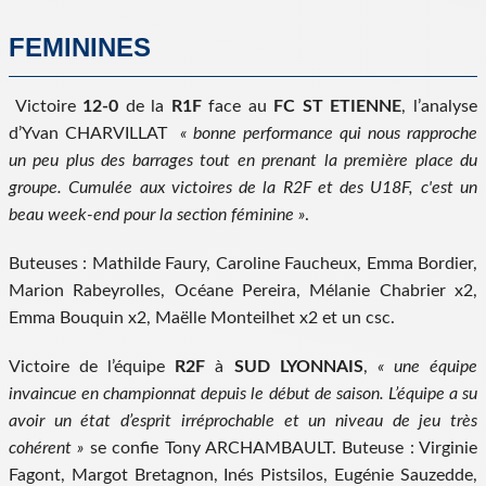
FEMININES
Victoire
12-0
de la
R1F
face au
FC ST ETIENNE
, l’analyse
d’Yvan CHARVILLAT
« bonne performance qui nous rapproche
un peu plus des barrages tout en prenant la première place du
groupe. Cumulée aux victoires de la R2F et des U18F, c'est un
beau week-end pour la section féminine »
.
Buteuses : Mathilde Faury, Caroline Faucheux, Emma Bordier,
Marion Rabeyrolles, Océane Pereira, Mélanie Chabrier x2,
Emma Bouquin x2, Maëlle Monteilhet x2 et un csc.
Victoire de l’équipe
R2F
à
SUD LYONNAIS
,
« une équipe
invaincue en championnat depuis le début de saison. L’équipe a su
avoir un état d’esprit irréprochable et un niveau de jeu très
cohérent »
se confie Tony ARCHAMBAULT. Buteuse : Virginie
Fagont, Margot Bretagnon, Inés Pistsilos, Eugénie Sauzedde,