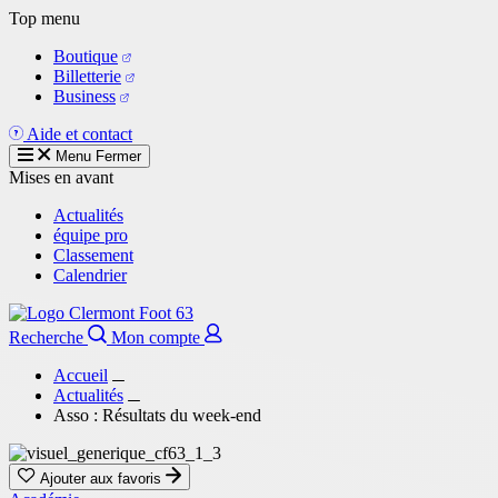
Aller
Top menu
au
Boutique
contenu
Billetterie
principal
Business
Aide et contact
Menu
Fermer
Mises en avant
Actualités
équipe pro
Classement
Calendrier
Recherche
Mon compte
Accueil
Actualités
Asso : Résultats du week-end
Ajouter aux favoris