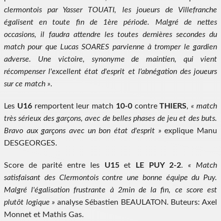
clermontois par Yasser TOUATI, les joueurs de Villefranche
égalisent en toute fin de 1ère période. Malgré de nettes
occasions, il faudra attendre les toutes dernières secondes du
match pour que Lucas SOARES parvienne à tromper le gardien
adverse. Une victoire, synonyme de maintien, qui vient
récompenser l'excellent état d'esprit et l'abnégation des joueurs
sur ce match »
.
Les
U16
remportent leur match
10-0
contre
THIERS
,
« match
très sérieux des garçons, avec de belles phases de jeu et des buts.
Bravo aux garçons avec un bon état d'esprit »
explique Manu
DESGEORGES.
Score de parité entre les
U15
et
LE PUY 2-2
.
« Match
satisfaisant des Clermontois contre une bonne équipe du Puy.
Malgré l'égalisation frustrante à 2min de la fin, ce score est
plutôt logique »
analyse Sébastien BEAULATON. Buteurs: Axel
Monnet et Mathis Gas.