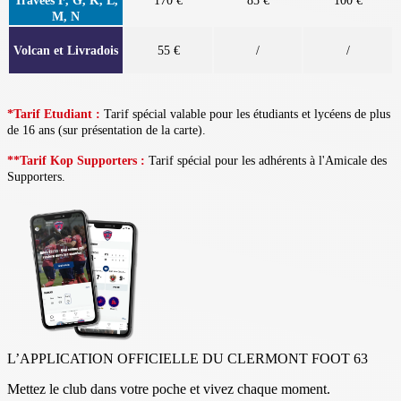
Travées F, G, K, L,
170 €
85 €
100 €
M, N
Volcan et Livradois
55 €
/
/
*Tarif Etudiant :
Tarif spécial valable pour les étudiants et lycéens de plus
de 16 ans (sur présentation de la carte).
**Tarif Kop Supporters :
Tarif spécial pour les adhérents à l'Amicale des
Supporters.
L’APPLICATION OFFICIELLE DU CLERMONT FOOT 63
Mettez le club dans votre poche et vivez chaque moment.