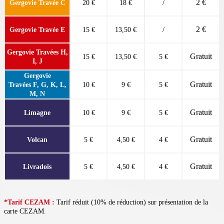
2 €
Gergovie Travée C
20 €
18 €
/
2 €
Gergovie Travée E
15 €
13,50 €
/
Gergovie Travées H,
Gratuit
15 €
13,50 €
5 €
I, J
Gergovie
Gratuit
Travées F, G, K, L,
10 €
9 €
5 €
M, N
Gratuit
Limagne
10 €
9 €
5 €
Gratuit
Volcan
5 €
4,50 €
4 €
Gratuit
Livradois
5 €
4,50 €
4 €
*Tarif CEZAM :
Tarif réduit (10% de réduction) sur présentation de la
carte CEZAM.