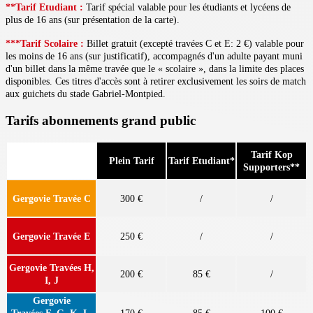
**Tarif Etudiant :
Tarif spécial valable pour les étudiants et lycéens de
plus de 16 ans (sur présentation de la carte).
***Tarif Scolaire :
Billet gratuit (excepté travées C et E: 2 €) valable pour
les moins de 16 ans (sur justificatif), accompagnés d'un adulte payant muni
d'un billet dans la même travée que le
«
scolaire
»
, dans la limite des places
disponibles.
Ces titres d'accès sont à retirer exclusivement les soirs de match
aux guichets du stade Gabriel-Montpied.
Tarifs abonnements grand public
Tarif Kop
Plein Tarif
Tarif Etudiant*
Supporters**
Gergovie Travée C
300 €
/
/
Gergovie Travée E
250 €
/
/
Gergovie Travées H,
200 €
85 €
/
I, J
Gergovie