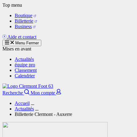
Aller
Top menu
au
Boutique
contenu
Billetterie
principal
Business
Aide et contact
Menu
Fermer
Mises en avant
Actualités
équipe pro
Classement
Calendrier
Recherche
Mon compte
Accueil
Actualités
Billetterie Clermont - Auxerre