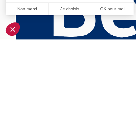
Non merci
Je choisis
OK pour moi
Axeptio consent
Plateforme de Gestion du Consentement : Personnalisez vo
Notre plateforme vous permet d'adapter et de gérer vos param