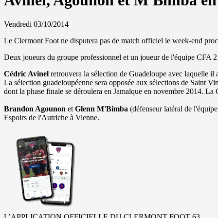
Avinel, Agounon et M'Bimba en 
Vendredi 03/10/2014
Le Clermont Foot ne disputera pas de match officiel le week-end procha
Deux joueurs du groupe professionnel et un joueur de l'équipe CFA 2 r
Cédric Avinel
retrouvera la sélection de Guadeloupe avec laquelle il
La sélection guadeloupéenne sera opposée aux sélections de Saint Vin
dont la phase finale se déroulera en Jamaïque en novembre 2014. La 
Brandon Agounon
et
Glenn M'Bimba
(défenseur latéral de l'équip
Espoirs de l'Autriche à Vienne.
L’APPLICATION OFFICIELLE DU CLERMONT FOOT 63