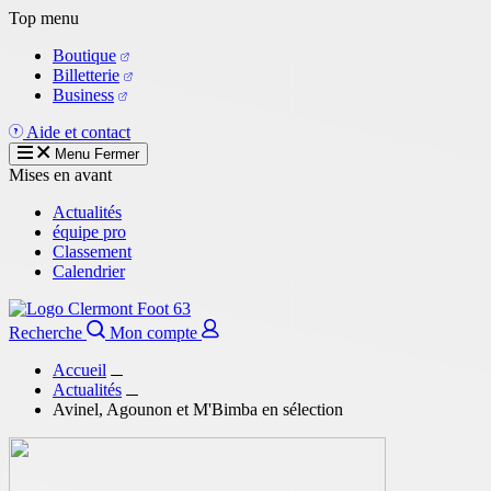
Aller
Top menu
au
Boutique
contenu
Billetterie
principal
Business
Aide et contact
Menu
Fermer
Mises en avant
Actualités
équipe pro
Classement
Calendrier
Recherche
Mon compte
Accueil
Actualités
Avinel, Agounon et M'Bimba en sélection