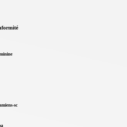
onformité
eminine
amiens-sc
ba