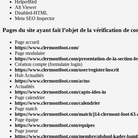
HelperBird
Alt Viewer
Disabled-HTML
Meta SEO Inspector
Pages du site ayant fait l’objet de la vérification de c
Page accueil
https://www.clermontfoot.com/
Page modulaire
https://www.clermontfoot.com/presentation-de-la-section-f
Création compte (formulaire login)
https://www.clermontfoot.com/user/register/inscrit
Hub Actualités
https://www.clermontfoot.com/actus
Actualités
https://www.clermontfoot.com/capto-ideo-iu
Page calendrier
https://www.clermontfoot.com/calendrier
Page match
https://www.clermontfoot.com/match/j14-clermont-foot-63-
Page équipe
https://www.clermontfoot.com/equipes
Page joueur
https://www.clermontfoot.com/membre/abdoul-kader-bam