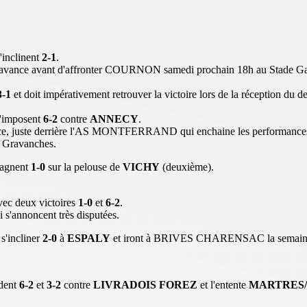
'inclinent
2-1
.
'avance avant d'affronter COURNON samedi prochain 18h au Stade Ga
3-1
et doit impérativement retrouver la victoire lors de la réception
'imposent
6-2
contre
ANNECY
.
 place, juste derrière l'AS MONTFERRAND qui enchaine les performance
es Gravanches.
agnent
1-0
sur la pelouse de
VICHY
(deuxième).
vec deux victoires
1-0
et
6-2
.
s'annoncent très disputées.
s'incliner
2-0
à
ESPALY
et iront à BRIVES CHARENSAC la semaine
dent
6-2
et
3-2
contre
LIVRADOIS FOREZ
et l'entente
MARTRES