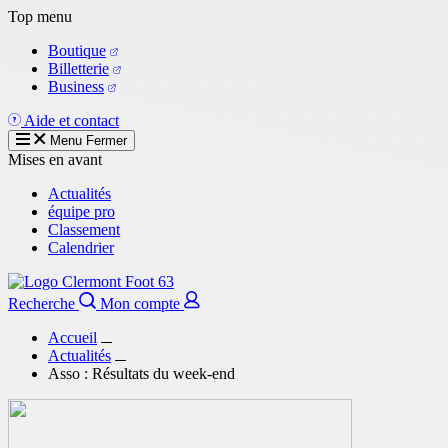
Aller
Top menu
au
Boutique
contenu
Billetterie
principal
Business
Aide et contact
Menu
Fermer
Mises en avant
Actualités
équipe pro
Classement
Calendrier
Recherche
Mon compte
Accueil
Actualités
Asso : Résultats du week-end