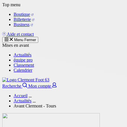
Aller
Top menu
au
Boutique
contenu
Billetterie
principal
Business
Aide et contact
Menu
Fermer
Mises en avant
Actualités
équipe pro
Classement
Calendrier
Recherche
Mon compte
Accueil
Actualités
Avant Clermont - Tours