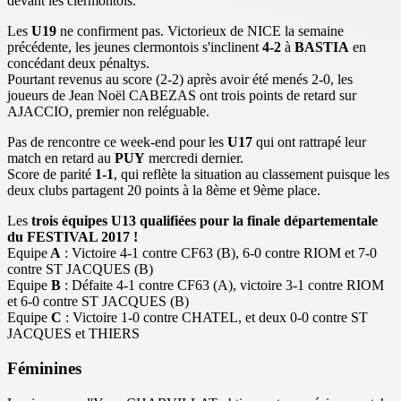
devant les clermontois.
Les
U19
ne confirment pas. Victorieux de NICE la semaine
précédente, les jeunes clermontois s'inclinent
4-2
à
BASTIA
en
concédant deux pénaltys.
Pourtant revenus au score (2-2) après avoir été menés 2-0, les
joueurs de Jean Noël CABEZAS ont trois points de retard sur
AJACCIO, premier non reléguable.
Pas de rencontre ce week-end pour les
U17
qui ont rattrapé leur
match en retard au
PUY
mercredi dernier.
Score de parité
1-1
, qui reflète la situation au classement puisque les
deux clubs partagent 20 points à la 8ème et 9ème place.
Les
trois équipes U13 qualifiées pour la finale départementale
du FESTIVAL 2017 !
Equipe
A
: Victoire 4-1 contre CF63 (B), 6-0 contre RIOM et 7-0
contre ST JACQUES (B)
Equipe
B
: Défaite 4-1 contre CF63 (A), victoire 3-1 contre RIOM
et 6-0 contre ST JACQUES (B)
Equipe
C
: Victoire 1-0 contre CHATEL, et deux 0-0 contre ST
JACQUES et THIERS
Féminines