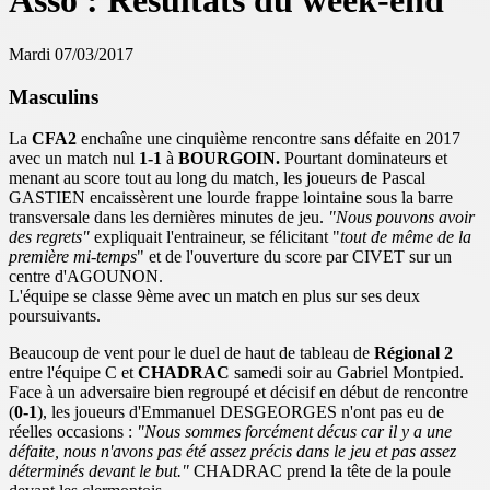
Asso : Résultats du week-end
Mardi 07/03/2017
Masculins
La
CFA2
enchaîne une cinquième rencontre sans défaite en 2017
avec un match nul
1-1
à
BOURGOIN.
Pourtant dominateurs et
menant au score tout au long du match, les joueurs de Pascal
GASTIEN encaissèrent une lourde frappe lointaine sous la barre
transversale dans les dernières minutes de jeu.
"Nous pouvons avoir
des regrets"
expliquait l'entraineur, se félicitant "
tout de même de la
première mi-temps
" et de l'ouverture du score par CIVET sur un
centre d'AGOUNON.
L'équipe se classe 9ème avec un match en plus sur ses deux
poursuivants.
Beaucoup de vent pour le duel de haut de tableau de
Régional 2
entre l'équipe C et
CHADRAC
samedi soir au Gabriel Montpied.
Face à un adversaire bien regroupé et décisif en début de rencontre
(
0-1
), les joueurs d'Emmanuel DESGEORGES n'ont pas eu de
réelles occasions :
"Nous sommes forcément décus car il y a une
défaite, nous n'avons pas été assez précis dans le jeu et pas assez
déterminés devant le but."
CHADRAC prend la tête de la poule