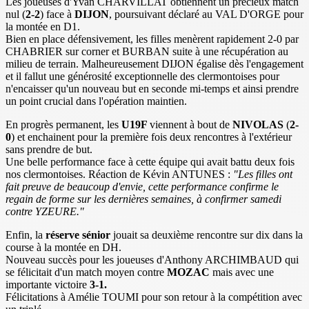
Les joueuses d'Yvan CHARVILLAT obtiennent un précieux match
nul (
2-2
) face à
DIJON
, poursuivant déclaré au VAL D'ORGE pour
la montée en D1.
Bien en place défensivement, les filles menèrent rapidement 2-0 par
CHABRIER sur corner et BURBAN suite à une récupération au
milieu de terrain. Malheureusement DIJON égalise dès l'engagement
et il fallut une générosité exceptionnelle des clermontoises pour
n'encaisser qu'un nouveau but en seconde mi-temps et ainsi prendre
un point crucial dans l'opération maintien.
En progrès permanent, les
U19F
viennent à bout de
NIVOLAS
(
2-
0
) et enchainent pour la première fois deux rencontres à l'extérieur
sans prendre de but.
Une belle performance face à cette équipe qui avait battu deux fois
nos clermontoises. Réaction de Kévin ANTUNES :
"Les filles ont
fait preuve de beaucoup d'envie, cette performance confirme le
regain de forme sur les dernières semaines, à confirmer samedi
contre YZEURE."
Enfin, la
réserve sénior
jouait sa deuxième rencontre sur dix dans la
course à la montée en DH.
Nouveau succès pour les joueuses d'Anthony ARCHIMBAUD qui
se félicitait d'un match moyen contre
MOZAC
mais avec une
importante victoire
3-1.
Félicitations à Amélie TOUMI pour son retour à la compétition avec