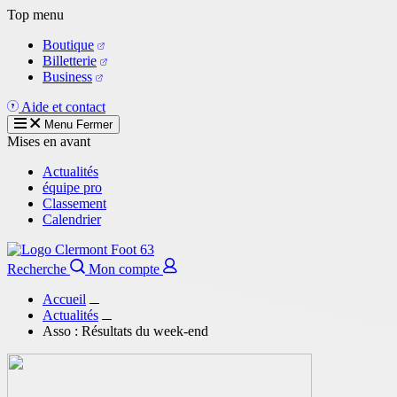
Aller
Top menu
au
Boutique
contenu
Billetterie
principal
Business
Aide et contact
Menu
Fermer
Mises en avant
Actualités
équipe pro
Classement
Calendrier
Recherche
Mon compte
Accueil
Actualités
Asso : Résultats du week-end