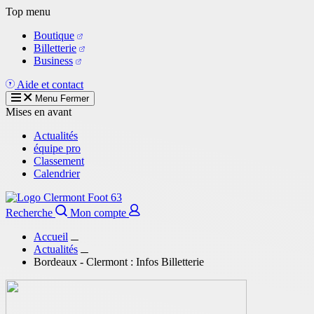
Aller
Top menu
au
Boutique
contenu
Billetterie
principal
Business
Aide et contact
Menu
Fermer
Mises en avant
Actualités
équipe pro
Classement
Calendrier
Recherche
Mon compte
Accueil
Actualités
Bordeaux - Clermont : Infos Billetterie