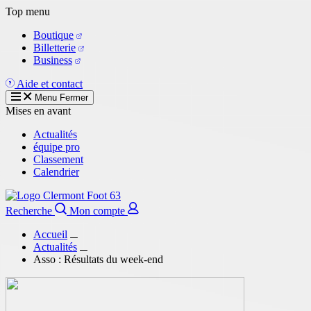
Aller
Top menu
au
Boutique
contenu
Billetterie
principal
Business
Aide et contact
Menu
Fermer
Mises en avant
Actualités
équipe pro
Classement
Calendrier
Recherche
Mon compte
Accueil
Actualités
Asso : Résultats du week-end