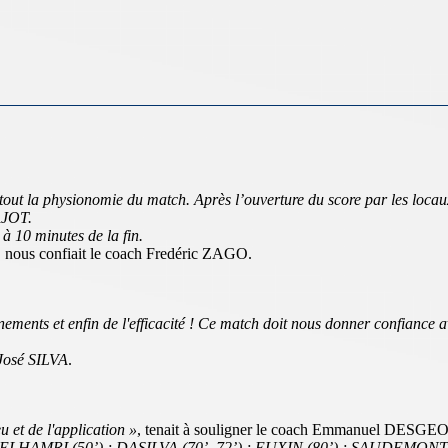
u tout la physionomie du match. Après l’ouverture du score par les loca
AJOT.
 à 10 minutes de la fin.
, nous confiait le coach Fredéric ZAGO.
nements et enfin de l'efficacité ! Ce match doit nous donner confiance 
 José SILVA
.
u et de l'application »
, tenait à souligner le coach Emmanuel DESG
; ELHAMRI (50’) ; DASILVA (70’, 72’) ; EUXIN (80’) ; SAUDEMONT