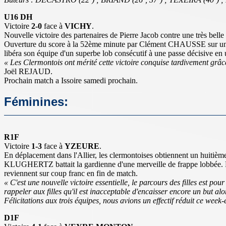
U16 DH
Victoire
2-0
face à
VICHY
.
Nouvelle victoire des partenaires de Pierre Jacob contre une très bell
Ouverture du score à la 52ème minute par Clément CHAUSSE sur une p
libéra son équipe d'un superbe lob consécutif à une passe décisi
« Les Clermontois ont mérité cette victoire conquise tardivement grâ
Joël REJAUD.
Prochain match a Issoire samedi prochain.
Féminines:
R1F
Victoire
1-3
face à
YZEURE
.
En déplacement dans l'Allier, les clermontoises obtiennent un huitiè
KLUGHERTZ battait la gardienne d'une merveille de frappe lobbée. 
reviennent sur coup franc en fin de match.
« C'est une nouvelle victoire essentielle, le parcours des filles est 
rappeler aux filles qu'il est inacceptable d'encaisser encore un but a
Félicitations aux trois équipes, nous avions un effectif réduit ce week-e
D1F