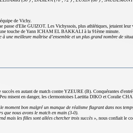
e équipe de Vichy.
asse d'Elie GUIZOT. Les Vichyssois, plus athlétiques, jetaient leur 
ve en une touche de Yann ICHAM EL BAKKALI à la 91ème minute.
ce à une meilleure maîtrise d’ensemble et un plus grand nombre de situ
me succès en autant de match contre YZEURE (B). Conquérantes d'entrée,
Peu misent en danger, les clermontoises Laetitia DIKO et Coralie CHA
pour le moment bon malgré un manque de réalisme flagrant dans nos temps 
lors que nous avons le match en main (3-0).
nd mais les filles sont allées chercher trois succès »
, nous confiait l