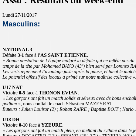
Asso : Résultats du week-end
Lundi 27/11/2017
Masculins:
NATIONAL 3
Défaite
3-1
face à l’
AS SAINT ETIENNE
.
« Bonne prestation de l’équipe malgré la défaite qui ne reflète pas d
temps de la tête par Mohamed BAYO (43’) bien servi par Lorenzo R
Les verts reprennent l’avantage juste après la pause, et tuent le match
Le potentiel offensif des locaux à primé sur notre maîtrise collective »
U17 NAT
Victoire
0-5
face à
THONON EVIAN
.
« Les garçons ont fait un match solide et sérieux avec de bons enchaî
podium »
, nous confiait le coach Sébastien MAZEYRAT.
Buteurs : Julien Louisor (2) ; Rohan ZAIRE ; Baptiste BOIT ; Nurio
U18 DH
Victoire
0-10
face à
YZEURE
.
« Les garçons ont fait un match plein, en mettant du rythme dans le je
Buteurs : DECASTRO (22’) ; BRIAND (26’, 37’) ; TEXEIRA (40’) 