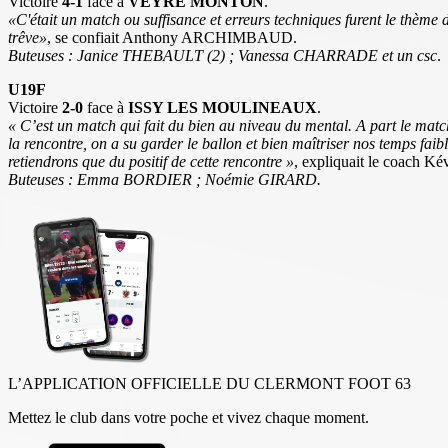
Victoire
4-1
face à
VEYRE MONTON
.
«C'était un match ou suffisance et erreurs techniques furent le thème 
trêve»
, se confiait Anthony ARCHIMBAUD.
Buteuses : Janice THEBAULT (2) ; Vanessa CHARRADE et un csc
.
U19F
Victoire
2-0
face à
ISSY LES MOULINEAUX
.
« C’est un match qui fait du bien au niveau du mental. A part le mat
la rencontre, on a su garder le ballon et bien maîtriser nos temps faib
retiendrons que du positif de cette rencontre »
, expliquait le coach
Buteuses : Emma BORDIER ; Noémie GIRARD.
L’APPLICATION OFFICIELLE DU CLERMONT FOOT 63
Mettez le club dans votre poche et vivez chaque moment.