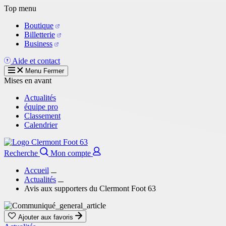
Aller
Top menu
au
Boutique
contenu
Billetterie
principal
Business
Aide et contact
Menu
Fermer
Mises en avant
Actualités
équipe pro
Classement
Calendrier
Recherche
Mon compte
Accueil
Actualités
Avis aux supporters du Clermont Foot 63
Ajouter aux favoris