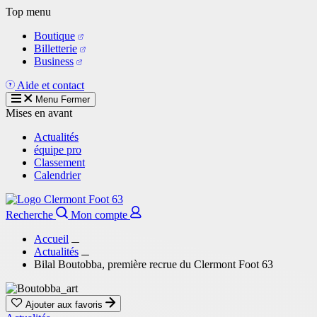
Aller
Top menu
au
Boutique
contenu
Billetterie
principal
Business
Aide et contact
Menu
Fermer
Mises en avant
Actualités
équipe pro
Classement
Calendrier
Recherche
Mon compte
Accueil
Actualités
Bilal Boutobba, première recrue du Clermont Foot 63
Ajouter aux favoris