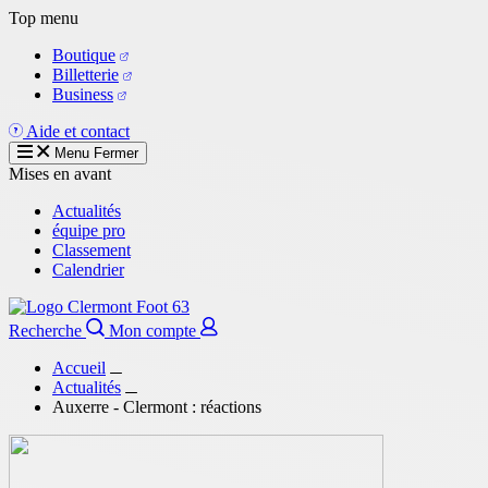
Aller
Top menu
au
Boutique
contenu
Billetterie
principal
Business
Aide et contact
Menu
Fermer
Mises en avant
Actualités
équipe pro
Classement
Calendrier
Recherche
Mon compte
Accueil
Actualités
Auxerre - Clermont : réactions