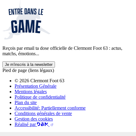
Reçois par email ta dose officielle de Clermont Foot 63 : actus,
matchs, émotions...
Je m'inscris à la newsletter
Pied de page (liens légaux)
© 2026 Clermont Foot 63
Présentation Générale
Mentions légales
Politique de confidentialité
Plan du site
Accessibilité: Partiellement conforme
Conditions générales de vente
Gestion des cookies
Réalisé par