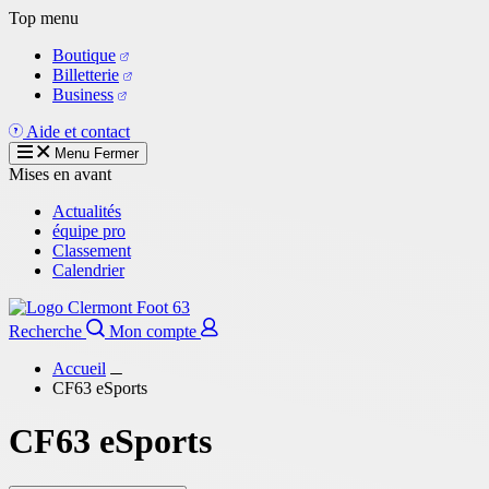
Aller
Top menu
au
Boutique
contenu
Billetterie
principal
Business
Aide et contact
Menu
Fermer
Mises en avant
Actualités
équipe pro
Classement
Calendrier
Recherche
Mon compte
Accueil
CF63 eSports
CF63 eSports