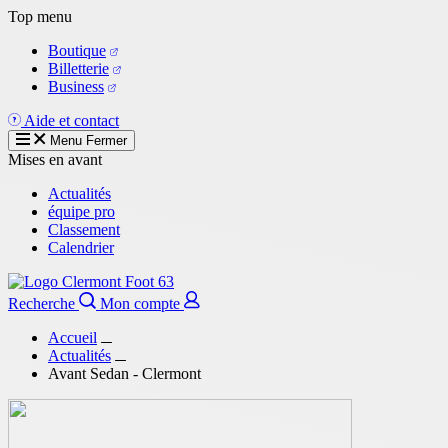
Aller
Top menu
au
Boutique
contenu
Billetterie
principal
Business
Aide et contact
Menu
Fermer
Mises en avant
Actualités
équipe pro
Classement
Calendrier
Recherche
Mon compte
Accueil
Actualités
Avant Sedan - Clermont