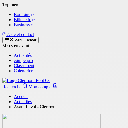
Aller
Top menu
au
Boutique
contenu
Billetterie
principal
Business
Aide et contact
Menu
Fermer
Mises en avant
Actualités
équipe pro
Classement
Calendrier
Recherche
Mon compte
Accueil
Actualités
Avant Laval - Clermont