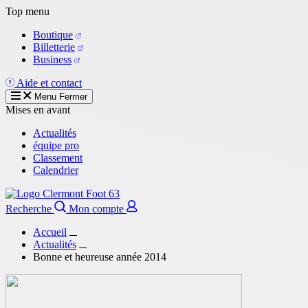
Aller
Top menu
au
Boutique
contenu
Billetterie
principal
Business
Aide et contact
Menu
Fermer
Mises en avant
Actualités
équipe pro
Classement
Calendrier
Recherche
Mon compte
Accueil
Actualités
Bonne et heureuse année 2014