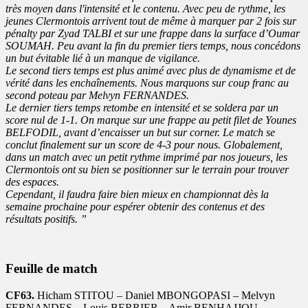
très moyen dans l'intensité et le contenu. Avec peu de rythme, les
jeunes Clermontois arrivent tout de même à marquer par 2 fois sur
pénalty par Zyad TALBI et sur une frappe dans la surface d’Oumar
SOUMAH. Peu avant la fin du premier tiers temps, nous concédons
un but évitable lié à un manque de vigilance.
Le second tiers temps est plus animé avec plus de dynamisme et de
vérité dans les enchaînements. Nous marquons sur coup franc au
second poteau par Melvyn FERNANDES.
Le dernier tiers temps retombe en intensité et se soldera par un
score nul de 1-1. On marque sur une frappe au petit filet de Younes
BELFODIL, avant d’encaisser un but sur corner. Le match se
conclut finalement sur un score de 4-3 pour nous. Globalement,
dans un match avec un petit rythme imprimé par nos joueurs, les
Clermontois ont su bien se positionner sur le terrain pour trouver
des espaces.
Cependant, il faudra faire bien mieux en championnat dès la
semaine prochaine pour espérer obtenir des contenus et des
résultats positifs. ”
Feuille de match
CF63.
Hicham STITOU – Daniel MBONGOPASI – Melvyn
FERNANDES – Louis BERRIER – Amir BENHAJJOU –