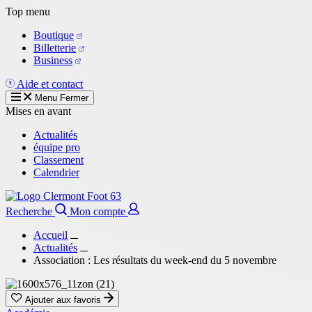
Aller
Top menu
au
Boutique
contenu
Billetterie
principal
Business
Aide et contact
Menu
Fermer
Mises en avant
Actualités
équipe pro
Classement
Calendrier
Recherche
Mon compte
Accueil
Actualités
Association : Les résultats du week-end du 5 novembre
Ajouter aux favoris