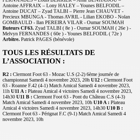
Antoine AFFRAIX – Lony HALEY – Younes BELFODIL –
Antoine DUCAT – Zyad TALBI – Pierre Jean CHAUVET -
Precieux MBUNGA - Thomas AVRIL - Lilian EKOBO - Nolan
GOMBAULD - Ilan PEREIRA VILAR - Oumar SOUMAH
Buteurs CF63.
Zyad TALBI ( 8e ) - Oumar SOUMAH ( 26e ) -
Melvyn FERNANDES ( 60e ) - Younes BELFODIL ( 72e )
Arbitre.
Patrick PAGES (bénévole)
TOUS LES RÉSULTATS DE
L’ASSOCIATION :
R2 :
Clermont Foot 63 - Mozac U.S (2-2) 6ème journée de
championnat Samedi 4 novembre 2023, 20h
U12 :
Clermont Foot
63 - Roanne F.42 (4-1) Match Amical Samedi 4 novembre 2023,
11h
U11 A :
Plateau Amical 4 victoires Samedi 4 novembre 2023,
14h30
U11 B :
Clermont Foot 63 - Pont du Château C.S (4-3)
Match Amical Samedi 4 novembre 2023, 10h
U10 A :
Plateau
Amical 4 victoires Samedi 4 novembre 2023, 14h30
U10 B :
Clermont Foot 63 - Pérignat F.C (9-1) Match Amical Samedi 4
novembre 2023, 10h