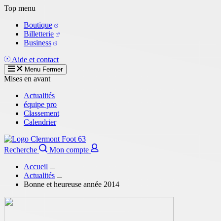
Aller
Top menu
au
Boutique
contenu
Billetterie
principal
Business
Aide et contact
Menu
Fermer
Mises en avant
Actualités
équipe pro
Classement
Calendrier
Recherche
Mon compte
Accueil
Actualités
Bonne et heureuse année 2014